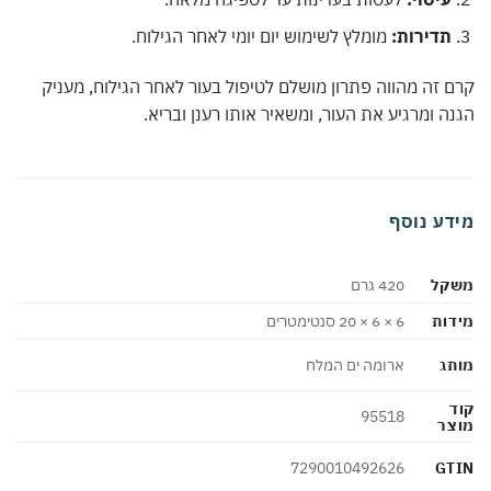
תדירות:
מומלץ לשימוש יום יומי לאחר הגילוח.
 זה מהווה פתרון מושלם לטיפול בעור לאחר הגילוח, מעניק
ה ומרגיע את העור, ומשאיר אותו רענן ובריא.
דע נוסף
קל
420 גרם
ות
6 × 6 × 20 סנטימטרים
ג
ארומה ים המלח
95518
צר
GT
7290010492626