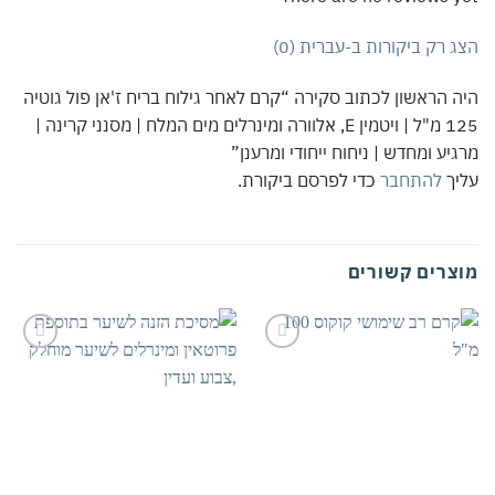
 רק ביקורות ב-עברית (0)
 הראשון לכתוב סקירה “קרם לאחר גילוח בריח ז'אן פול גוטיה
125 מ"ל | ויטמין E, אלוורה ומינרלים מים המלח | מסנני קרינה |
יע ומחדש | ניחוח ייחודי ומרענן”
יך
להתחבר
כדי לפרסם ביקורת.
צרים קשורים
אהבתי
אהבתי