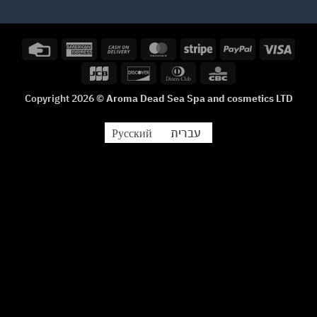
Credit
American
Cash
MasterCard
Stripe
PayPal
Visa
Card
Express
On
JCB
Discover
Dinners
CBC
Delivery
Club
Copyright 2026 ©
Aroma Dead Sea Spa and cosmetics LTD
עברית
Русский