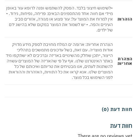
•לשימוש חיצוני בלבד. הפסק להשתמש ופנה לרופא עור באופן
מיידי אם חווה אחד מהתסמינים הבאים: פריחה, נפיחות, גירוד. •
הרות
אין למרוח את המוצר על: עור פצוע או מגורה, אזורים סביב
העיניים והפה. • יש לשמור את המוצר במקום שלא בהישג ידם
של ילדים.
הצהרת אחריות: ארומה ים המלח מחויבת לספק מידע מדויק
אודות מוצריה. עם זאת, בשל עדכונים מתמשכים בתהליכי
הייצור, ייתכן שחלק מהשינויים באריזה וברכיבים לא ישתקפו מיד
הרת
באתר האינטרנט שלנו. אף על פי שהאריזה של המוצרים עשויה
ריות
להשתנות לעתים, אנו מבטיחים את טריותם ואיכותם של כל
המוצרים שלנו. אנא קראו את כל התוויות, האזהרות וההוראות
לפני השימוש בכל מוצר.
ת דעת (0)
ות דעת
There are no reviews 