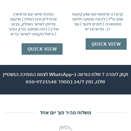
רם רב שימושי עם שמן קוקוס
מסכת שיער עם פרוטאין
100 מ"ל | להזנה עמוקה ולחות
ומינרלים מים המלח | שיקום
מ
מתמשכת | לפנים ולגוף | עור
וחיזוק לשיער מוחלק, צבוע
טב
רך, גמיש ובריא
ועדין | הזנה עמוקה וברק טבעי
| טיפול מקצועי לשיער בריא
W
QUICK VIEW
QUICK VIEW
זקוק לעזרה ? שלח הודעה ב-WhatsApp לצוות התמיכה המצטיין
שלנו, זמין 24/7 במספר 050-9721548
משלוח מהיר תוך יום אחד