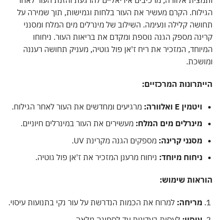
צית אלוורה, מרכיבים אידיאליים להרגעת והזנת העור לאחר
לוח. הקרם מעשיר את העור בלחות וגמישות, תוך שמירה על
שה קלילה ונעימה. השילוב של מינרלים מים המלח ומסנני
נה מספק הגנה נוספת ומקדם את בריאות העור. ניחוחו
וחד, המזכיר את ריח ז'אן פול גוטיה, מעניק תחושה רעננה
שכת.
תרונות המרכזיים:
ויטמין E ואלוורה:
מרגיעים ומחדשים את העור לאחר הגילוח.
מינרלים מים המלח:
מעשירים את העור במינרלים חיוניים.
מסנני קרינה:
מספקים הגנה מקרינת UV.
ניחוח מיוחד:
ניחוח מרענן המזכיר את ז'אן פול גוטיה.
ראות שימוש:
מריחה:
למרוח את הכמות הנדרשת על עור נקי בתנועות עיסוי.
עיסוי:
לעסות בעדינות עד לספיגה מלאה.