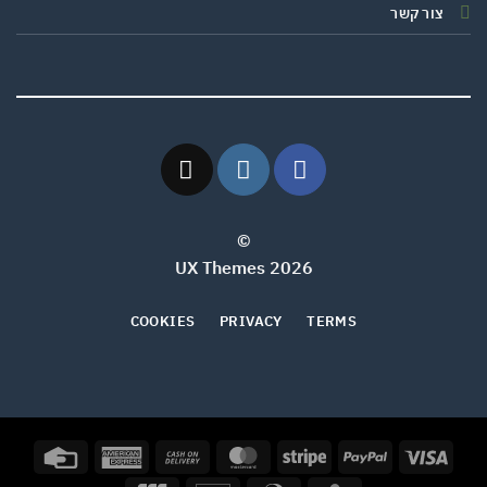
צור קשר
©
2026 UX Themes
COOKIES
PRIVACY
TERMS
Credit
American
Cash
MasterCard
Stripe
PayPal
Visa
Card
Express
On