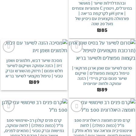
ובהתדלדלות שיער | מועשר
במינרלים, ויטמין C ותמציות צמחים
| איזון pH לקרקפת בריאה |
רמולה מקצועית עם ניסיון של
מעל 20 שנה
₪
85
אהבתי
אהבתי
מסכת שיער דבש, חלמונים ושמן
זית | הזנה עמוקה ושיקום לשיער
ם לשיער עם שמן ארגן מרוקאי |
חלש ופגום | חיזוק מהשורש וברק
פול בקצוות מפוצלים | שיקום
טבעי | טיפול מקצועי לשיער בריא
יער פגום וברק מיידי | הזנה
₪
89
עמוקה ולחות יומיומית
₪
89
אהבתי
אהבתי
קרם פנים חומצה היאלרונית 100
קרם פנים קולגן רב-שימושי 100
מ"ל (כמות כפולה) | לחות
מ"ל (כמות כפולה) | לחות עמוקה,
טנסיבית ומראה עור מלא וחלק |
גמישות וברק טבעי | מתאים לפנים,
ים לפנים, צוואר וגוף | ספיגה
צוואר וגוף | מרקם קל ונספג