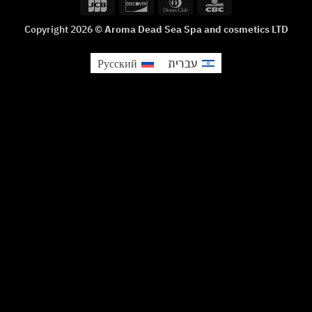
JCB
Discover
Dinners
CBC
Delivery
Club
Copyright 2026 ©
Aroma Dead Sea Spa and cosmetics LTD
עברית
Русский