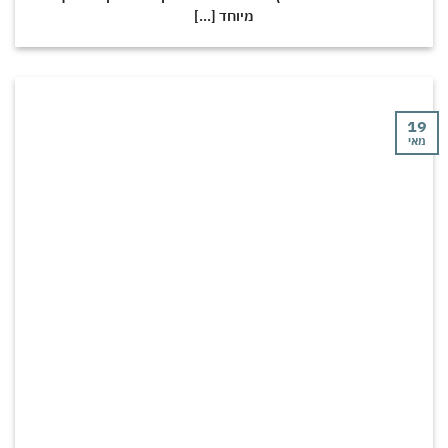
מיוחד [...]
י