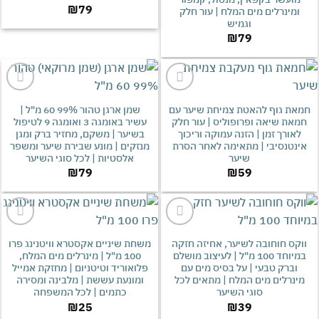
₪
79
מינרלים מים המלח | עור חלק
וגמיש
₪
79
אהבתי
אהבתי
ת גוף להאטת צמיחת שיער עם
שמן ארגן טהור 99% 60 מ"ל |
ת שיאה ופרופוליס | עור חלק
עשיר באומגה 3 ואומגה 9 לטיפול
אורך זמן | הזנה עמוקה וריכוך
בשיער | משקם, מחזיר ברק ומגן
נטנסיבי | מתאימה לאחר הסרת
מנזקים | מונע שבירת שיער ומשפר
שיער
אלסטיות | לכל סוגי השיער
₪
79
₪
59
אהבתי
אהבתי
ס חוחובה לשיער, אחיזה חזקה
משחת שיניים אקסטרא וויטנינג פרו
במיוחד 100 מ"ל | לעיצוב מושלם
100 מ"ל | מינרלים מים המלח,
ברק טבעי | על בסיס מים עם
פלואוריד וטיטניום | מחזקת אמייל
נרלים מים המלח | מתאים לכל
ומונעת עששת | מלבינה ומסירה
סוגי השיער
כתמים | לכל המשפחה
₪
25
₪
39