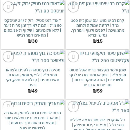
אהבתי
אהבתי
קרם רב שימושי עם שמן זית 100
דאודורנט סטיק ירוק 24/7 יוניסקס
מ"ל | להזנה עמוקה ולחות
80 מ"ל | הגנה לאורך זמן מריח זיעה
משכת | לפנים ולגוף | עור רך,
| ללא אלומיניום | שקוף ולא מכתים
גמיש ובריא
| מתאים לעור רגיש
₪
30
₪
15
אהבתי
אהבתי
 עיסוי מקצועי בריח אקליפטוס
מסיכת בוץ מטהרת לפנים ולצוואר
250 מ"ל | שמן ארומטי מרגיע לגוף
100 מ"ל | לניקוי עמוק והסרת
שרירים | הזנה עמוקה ורכות |
תאים מתים | קבלת עור חלק, נקי
חוויית ספא בבית
ורענן
₪
49
₪
59
סרום לריסים וגבות לחיזוק והארכה
אהבתי
אהבתי
| מראה ריסים ארוכים ומלאים יותר
 אפקטיב לשיפור מראה צלוליט
| תוצאות נראות תוך שבועות |
160 מ"ל | אפקט קירור ומיצוק |
לשימוש יומיומי
ועשר בקפאין, מנטול, קמפור