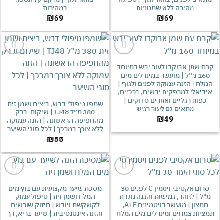
מהירה ללא שמנוניות
במהירות
₪
69
₪
69
אהבתי
אהבתי
 שמן אבוקדו לעור יבש במיוחד
160 מ״ל | מועשר במינרלים מים
ח | הזנה עמוקה לפנים ולגוף |
יאלי למרפקים יבשים, ברכיים,
פות רגליים ואזורים סדוקים |
שמפו טיפולי דבש, ביצים ושמן זית
מתאים גם לעור רגיש
380 מ״ל TJ48 | שיקום וברק
₪
49
מהחפיפה הראשונה | הזנה עמוקה
ללא צורך במרכך | לכל סוגי השיער
₪
85
צפיה
אהבתי
סרום אקטיבי ויטמין C לפנים 30
מסכת שיער מקצועית עם בוץ מים
במוצרים
ל | לזוהר, גמישות והגנה נוגדת
המלח ושמן זית | טיפול עמוק
שאהבתי
חמצון | מועשר בויטמינים A+E,
לקשקשת ויובש | חיזוק שורשים
יות צמחים ומינרלים מים המלח
והזנה אינטנסיבית | שיער בריא, רך