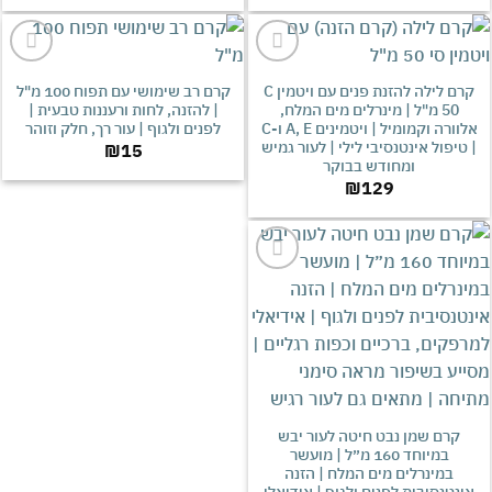
אהבתי
אהבתי
קרם לילה להזנת פנים עם ויטמין C
קרם רב שימושי עם תפוח 100 מ"ל
50 מ"ל | מינרלים מים המלח,
| להזנה, לחות ורעננות טבעית |
אלוורה וקמומיל | ויטמינים A, E ו-C
לפנים ולגוף | עור רך, חלק וזוהר
יפול אינטנסיבי לילי | לעור גמיש
₪
15
ומחודש בבוקר
₪
129
אהבתי
רם שמן נבט חיטה לעור יבש
במיוחד 160 מ״ל | מועשר
במינרלים מים המלח | הזנה
טנסיבית לפנים ולגוף | אידיאלי