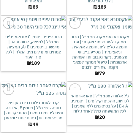
| לכל סוגי העור
ומלא חיות
₪
89
₪
189
אהבתי
אהבתי
אקסטרא זאפ אקנה 30 מ״ל | סרום
סרום עיניים ויטמין C אנטי-אייג'ינג
וקד לעור שומני ואקנתי | עם
30 מ"ל | למיצוק, לחות וזוהר |
מצה סליצילית, חומצה אזלאית
מועשר בויטמינים A+E, תמציות
וניאצינמיד | מסייע בייבוש
צמחים ומינרלים מים המלח | לכל
עונים, ניקוי נקבוביות והפחתת
סוגי העור
מומיות | טיפול ממוקד לפצעי
₪
189
אקנה, שחורים ולבנים
₪
79
ג'ל אלוורה 180 מ"ל | פארא-רפואי
אהבתי
אהבתי
יות, חתכים וקילופים | ויטמינים
קרם לאחר גילוח בריח ז'אן פול
A ו-E | על בסיס מים ללא שמנים |
גוטיה 125 מ"ל | ויטמין E, אלוורה
ל המשפחה כולל לאחר גילוח
ומינרלים מים המלח | מסנני קרינה |
₪
20
מרגיע ומחדש | ניחוח ייחודי ומרענן
₪
49