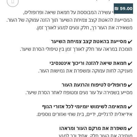
59.0
ת גוף עשירה המבוססת על חמאת שיאה ופרופוליס,
Add to
wishlist
ייעת להאטת קצב צמיחת השיער תוך הזנה עמוקה של העור.
ירה את העור רך, חלק ונעים למגע לאורך זמן.
מסייעת בהאטת קצב צמיחת השיער
כת במראה עור חלק לאורך זמן בין טיפולי הסרת שיער.
חמאת שיאה להזנה וריכוך אינטנסיבי
יקה לחות עמוקה ומשפרת את גמישות העור.
פרופוליס לטיפוח והרגעת העור
יע בשמירה על עור נעים ומטופח לאחר הסרת שיער.
מתאימה לשימוש יומיומי לכל אזורי הגוף
יאלית לרגליים, ידיים, בית שחי ואזורים נוספים.
משפרת את מרקם העור ומראהו
ירה את העור חלק, אחיד ורך למגע.