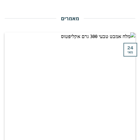
מאמרים
י