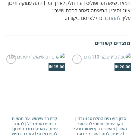
ת שיאה ופרופוליס | עור חלק לאורך זמן | הזנה עמוקה וריכוך
טנסיבי | מתאימה לאחר הסרת שיער”
יך
להתחבר
כדי לפרסם ביקורת.
צרים קשורים
5.00 ₪
15.00 ₪
20.
Add to
Add to
wishlist
wishlist
סבון בוץ מים המלח 110 גרם |
קרם רב שימושי עם תמצית
ק
ניקוי עמוק יומיומי לכל סוגי
רימונים 100 מ"ל | להזנה
עור | מועשר בבוץ שחור טבעי
עמוקה ואפקט נוגד חמצון |
נ
| לפנים ולגוף | עור נקי, רענן
לפנים ולגוף | עור רך, גמיש
ר