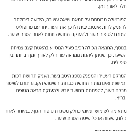
 לאורך זמן.
רמולה מבוססת על חמאת שיאה עשירה, הידועה ביכולתה
ניק לחות אינטנסיבית ולרכך את העור, יחד עם פרופוליס
רם לטיפוח העור ולהענקת תחושת נוחות לאחר הסרת שיער.
סף, החמאה מכילה רכיב פעיל המסייע בהאטת קצב צמיחת
ער, כך שניתן ליהנות ממראה עור חלק לאורך זמן רב יותר בין
ולים.
קם העשיר והמפנק נספג היטב בעור, מעניק תחושת רכות
ישות ואינו מותיר תחושת כבדות. השימוש הקבוע תורם לשיפור
קם העור, להפחתת תחושת יובש ולהענקת מראה מטופח
יא.
ימה לשימוש יומיומי כחלק משגרת טיפוח הגוף, במיוחד לאחר
וח, שעווה או כל שיטת הסרת שיער.