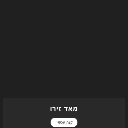
מאד זירו
קנה עכשיו