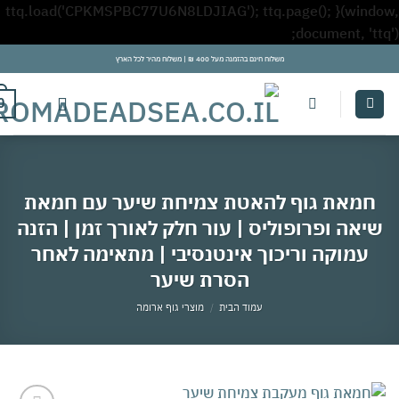
ttq.load('CPKMSPBC77U6N8LDJIAG'); ttq.page(); }(win
Skip
document, 't
to
משלוח חינם בהזמנה מעל 400 ₪ | משלוח מהיר לכל הארץ
content
0
מאת גוף להאטת צמיחת שיער עם חמאת
אה ופרופוליס | עור חלק לאורך זמן | הזנה
עמוקה וריכוך אינטנסיבי | מתאימה לאחר
הסרת שיער
עמוד הבית
/
מוצרי גוף ארומה