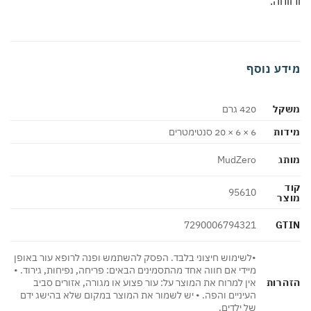
וחה.
דע נוסף
קל
420 גרם
ות
6 × 6 × 20 סנטימטרים
ג
MudZero
95610
צר
GT
7290006794321
•לשימוש חיצוני בלבד. הפסק להשתמש ופנה לרופא עור באופן
מיידי אם חווה אחד מהתסמינים הבאים: פריחה, נפיחות, גירוד. •
הרות
אין למרוח את המוצר על: עור פצוע או מגורה, אזורים סביב
העיניים והפה. • יש לשמור את המוצר במקום שלא בהישג ידם
של ילדים.