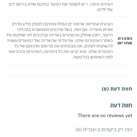
העיניים והפה. • יש לשמור את המוצר במקום שלא בהישג ידם
של ילדים.
הצהרת אחריות: ארומה ים המלח מחויבת לספק מידע מדויק
אודות מוצריה. עם זאת, בשל עדכונים מתמשכים בתהליכי
הייצור, ייתכן שחלק מהשינויים באריזה וברכיבים לא ישתקפו מיד
הרת
באתר האינטרנט שלנו. אף על פי שהאריזה של המוצרים עשויה
ריות
להשתנות לעתים, אנו מבטיחים את טריותם ואיכותם של כל
המוצרים שלנו. אנא קראו את כל התוויות, האזהרות וההוראות
לפני השימוש בכל מוצר.
ת דעת (0)
ות דעת
There are no reviews 
 רק ביקורות ב-עברית (0)