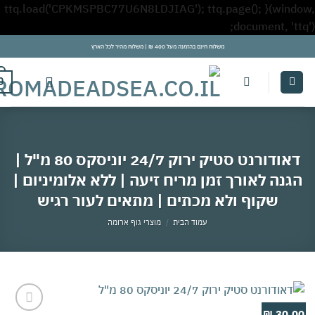
ttq.load('CPKMSPBC77U6N8LDJIAG'); ttq.page(); }(win
Skip
document, 't
to
משלוח חינם בהזמנה מעל 400 ₪ | משלוח מהיר לכל הארץ
content
0
דאודורנט סטיק ירוק 24/7 יוניסקס 80 מ"ל |
נה לאורך זמן מריח זיעה | ללא אלומיניום |
שקוף ולא מכתים | מתאים לעור רגיש
עמוד הבית
/
מוצרי גוף ארומה
30.0