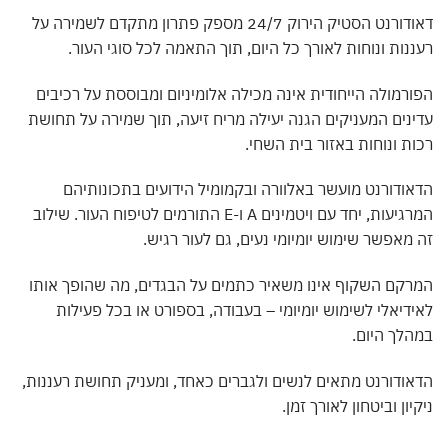
דאודורנט הסטיק הירוק 24/7 מספק פתרון מתקדם לשמירה על
נות ונוחות לאורך כל היום, תוך התאמה לכל סוגי העור.
רמולה הייחודית אינה מכילה אלומיניום ומבוססת על רכיבים
נים המעניקים הגנה יעילה מריח זיעה, תוך שמירה על תחושת
ת ונוחות באזור בית השחי.
ודורנט מועשר באלוורה ובקמומיל הידועים בתכונותיהם
המרגיעות, יחד עם ויטמינים A ו-E התורמים לטיפוח העור. שילוב
מאפשר שימוש יומיומי נעים, גם לעור רגיש.
קם השקוף אינו משאיר כתמים על הבגדים, מה שהופך אותו
דיאלי לשימוש יומיומי – בעבודה, בספורט או בכל פעילות
לך היום.
ודורנט מתאים לנשים ולגברים כאחד, ומעניק תחושת רעננות,
יון וביטחון לאורך זמן.