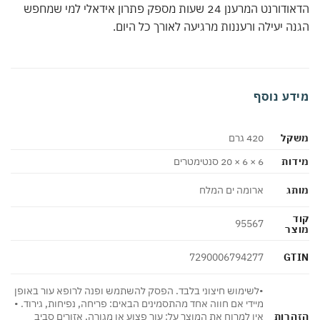
הדאודורנט המרענן 24 שעות מספק פתרון אידאלי למי שמחפש
ה יעילה ורעננות מרגיעה לאורך כל היום.
דע נוסף
קל
420 גרם
ות
6 × 6 × 20 סנטימטרים
ג
ארומה ים המלח
95567
צר
GT
7290006794277
•לשימוש חיצוני בלבד. הפסק להשתמש ופנה לרופא עור באופן
מיידי אם חווה אחד מהתסמינים הבאים: פריחה, נפיחות, גירוד. •
הרות
אין למרוח את המוצר על: עור פצוע או מגורה, אזורים סביב