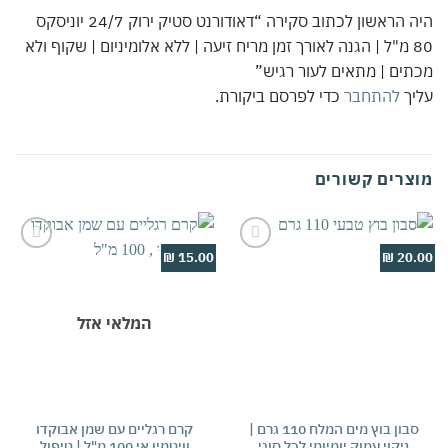
היה הראשון לכתוב סקירה “דאודורנט סטיק ירוק 24/7 יוניסקס
80 מ"ל | הגנה לאורך זמן מריח זיעה | ללא אלומיניום | שקוף ולא
ים | מתאים לעור רגיש”
יך
להתחבר
כדי לפרסם ביקורת.
צרים קשורים
5.00 ₪
15.00 ₪
20.
Add to
Add to
wishlist
wishlist
המלאי אזל
סבון בוץ מים המלח 110 גרם |
קרם רגליים עם שמן אבוקדו
קר
ניקוי עמוק יומיומי לכל סוגי
וויטמין אי 100 מ"ל | טיפול