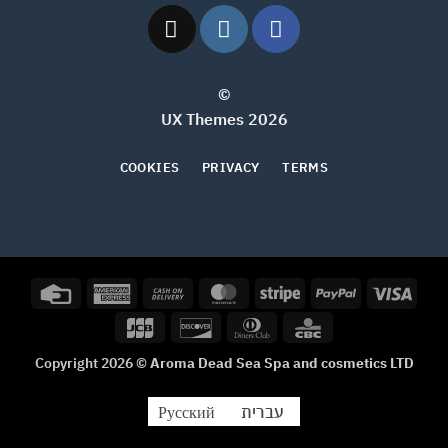
©
2026 UX Themes
COOKIES
PRIVACY
TERMS
Credit
American
Cash
MasterCard
Stripe
PayPal
Visa
Card
Express
On
JCB
Discover
Dinners
CBC
Delivery
Club
Copyright 2026 ©
Aroma Dead Sea Spa and cosmetics LTD
עברית
Русский