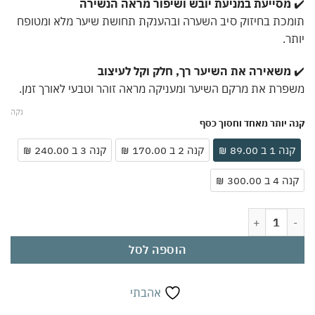
מסייעת במניעת יובש ושיפור מראה הנשירה
כת בחיזוק סיב השערה ובהענקת תחושת שיער מלא ומטופח
ר.
משאירה את השיער רך, חלק וקל לעיצוב
רת את מרקם השיער ומעניקה מראה זוהר וטבעי לאורך זמן.
נקה
 יותר מאחד וחסוך כסף
ה 1 ב 89.00 ₪
קנה 2 ב 170.00 ₪
קנה 3 ב 240.00 ₪
 ב 300.00 ₪
ת של מסכת שיער מקצועית עם דבש ואבוקדו | הזנה עמוקה ושיקום לשיער יב
הוספה לסל
אהבתי