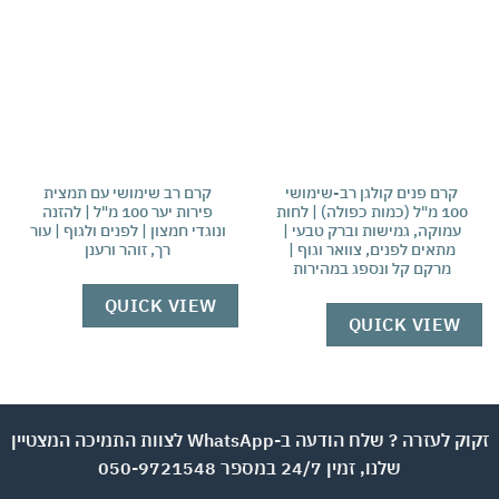
אהבתי
אהבתי
קרם פנים קולגן רב-שימושי
קרם רב שימושי עם תמצית
משח
100 מ"ל (כמות כפולה) | לחות
פירות יער 100 מ"ל | להזנה
עמוקה, גמישות וברק טבעי |
ונוגדי חמצון | לפנים ולגוף | עור
ה
מתאים לפנים, צוואר וגוף |
רך, זוהר ורענן
מח
מרקם קל ונספג במהירות
מל
QUICK VIEW
QUICK VIEW
W
זקוק לעזרה ? שלח הודעה ב-WhatsApp לצוות התמיכה המצטיין
שלנו, זמין 24/7 במספר 050-9721548