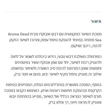
אור
מסכת השיער המקצועית עם דבש ואבוקדו מבית Aroma Dead
Sea פותחה במיוחד להענקת טיפול עמוק ומרוכז לשיער הזקוק
נה, ריכוך ושיקום.
רמולה משלבת דבש טבעי, הידוע ביכולתו לשמור על לחות
עניק רכות לשיער, יחד עם שמן אבוקדו עשיר בוויטמינים
מצות שומן התורמות להזנת סיב השערה ולשיפור גמישותו.
וב זה מעניק טיפול מקיף לשיער יבש, פגום או חסר ברק.
סף, המסכה מועשרת במינרלים מים המלח, המסייעים בטיפוח
קפת ובהענקת תחושת רעננות ואיזון. השימוש הקבוע במסכה
ם לשיפור המראה הכללי של השיער, מסייע בהפחתת יובש
ניק לו מראה חיוני, רך ומלא ברק.