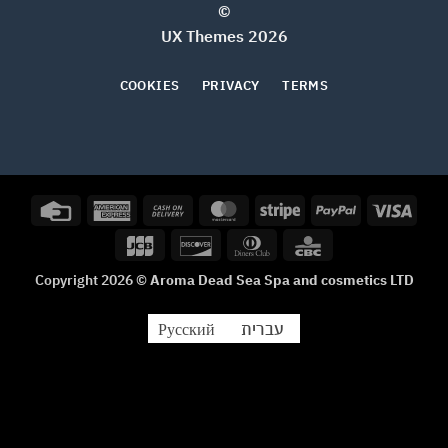
©
2026 UX Themes
COOKIES
PRIVACY
TERMS
Credit
American
Cash
MasterCard
Stripe
PayPal
Visa
Card
Express
On
JCB
Discover
Dinners
CBC
Delivery
Club
Copyright 2026 ©
Aroma Dead Sea Spa and cosmetics LTD
עברית
Русский