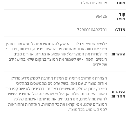
ג
ארומה ים המלח
95425
צר
GT
7290010492701
•לשימוש חיצוני בלבד. הפסק להשתמש ופנה לרופא עור באופן
מיידי אם חווה אחד מהתסמינים הבאים: פריחה, נפיחות, גירוד. •
הרות
אין למרוח את המוצר על: עור פצוע או מגורה, אזורים סביב
העיניים והפה. • יש לשמור את המוצר במקום שלא בהישג ידם
של ילדים.
הצהרת אחריות: ארומה ים המלח מחויבת לספק מידע מדויק
אודות מוצריה. עם זאת, בשל עדכונים מתמשכים בתהליכי
הייצור, ייתכן שחלק מהשינויים באריזה וברכיבים לא ישתקפו מיד
הרת
באתר האינטרנט שלנו. אף על פי שהאריזה של המוצרים עשויה
ריות
להשתנות לעתים, אנו מבטיחים את טריותם ואיכותם של כל
המוצרים שלנו. אנא קראו את כל התוויות, האזהרות וההוראות
לפני השימוש בכל מוצר.