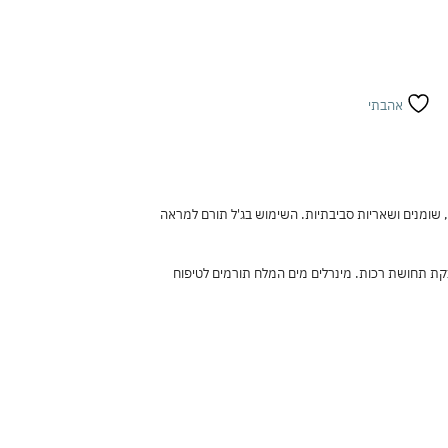
אהבתי
, שומנים ושאריות סביבתיות. השימוש בג'ל תורם למראה
המרגיעות, יחד עם ויטמין E המסייע בהזנת העור ובהענקת תחושת רכות. מינרלים מים המלח תורמים לטיפוח