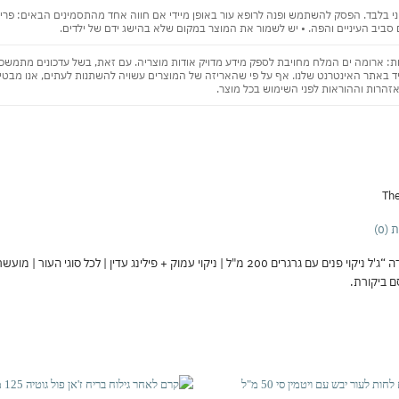
י בלבד. הפסק להשתמש ופנה לרופא עור באופן מיידי אם חווה אחד מהתסמינים הבאים: פריחה, 
 סביב העיניים והפה. • יש לשמור את המוצר במקום שלא בהישג ידם של ילדים.
: ארומה ים המלח מחויבת לספק מידע מדויק אודות מוצריה. עם זאת, בשל עדכונים מתמשכים 
ד באתר האינטרנט שלנו. אף על פי שהאריזה של המוצרים עשויה להשתנות לעתים, אנו מבטיח
אזהרות וההוראות לפני השימוש בכל מוצר.
The
(0)
מוק + פילינג עדין | לכל סוגי העור | מועשר בקמומיל, ויטמין E ומינרלים מים המלח”
 ביקורת.