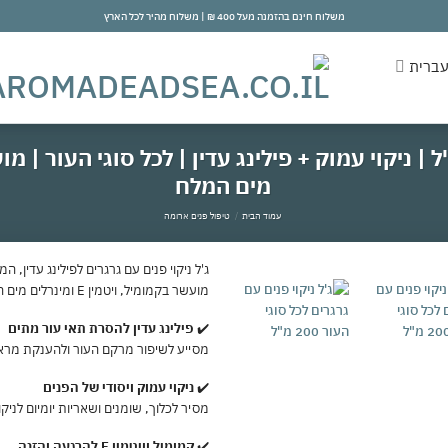
משלוח חינם בהזמנה מעל 400 ₪ | משלוח מהיר לכל הארץ
ברית
מים המלח
עמוד הבית
/
טיפול פנים ארומה
ג'ל ניקוי פנים עם גרגרים לפילינג עדין, 
מועשר בקמומיל, ויטמין E ומינרלים מים המלח לעור חלק, נקי ורענן.
אהבתי
✔️
פילינג עדין להסרת תאי עור מתים
מסייע לשיפור מרקם העור ולהענקת מראה
✔️
ניקוי עמוק ויסודי של הפנים
מסיר לכלוך, שומנים ושאריות יומיום לניקו
✔️
קמומיל וויטמין E להרגעה והזנה