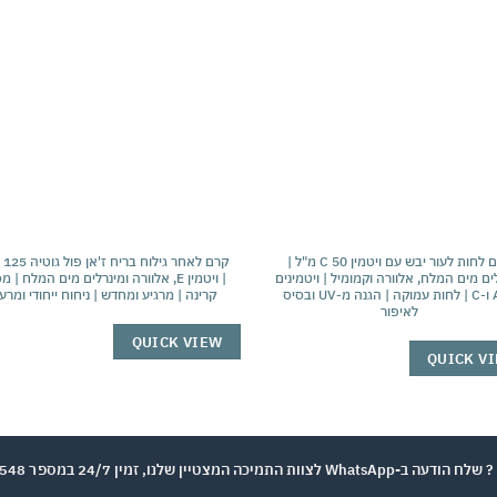
אהבתי
אה
קרם לחות לעור יבש עם ויטמין C 50 מ"ל |
קרם לא
ים מים המלח, אלוורה וקמומיל | ויטמינים
| ויטמין E, אלוורה ומינרלים מים המלח | מ
A, E ו-C | לחות עמוקה | הגנה מ-UV ובסיס
קרינה | מרגיע ומחדש | ניחוח ייחודי ומרענ
לאיפור
QUICK VIEW
QUICK V
וות התמיכה המצטיין שלנו, זמין 24/7 במספר 050-9721548