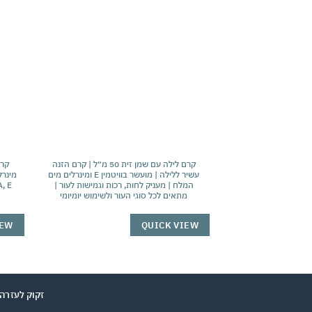
אהבתי
קרם לילה עם שמן זית 50 מ״ל | קרם הזנה
עשיר ללילה | מועשר בוויטמין E ומינרלים מים
מינרל
המלח | מעניק לחות, רכות וגמישות לעור |
מתאים לכל סוגי העור ולשימוש יומיומי
IEW
QUICK VIEW
זקוק לעזרה ? שלח הודעה ב-WhatsApp לצ