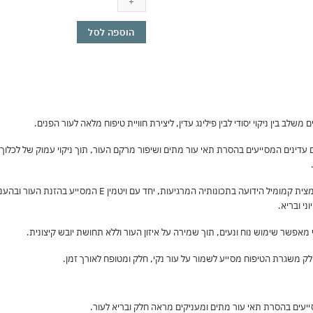
ניקוי
פנים
עם
הוספה לסל
גרגרים
200
מ"ל
|
ניקוי
עמוק
+
ם משלב בין ניקוי יסודי לבין פילינג עדין, ליצירת חוויית טיפוח מלאה לעור הפנים.
פילינג
עדין
 עדינים המסייעים בהסרת תאי עור מתים ושיפור מרקם העור, תוך ניקוי עמוק של לכלוך
|
לכל
סוגי
העור
בנוסף, הג'ל מועשר בתמצית קמומיל הידועה בתכונותיה 
|
י ובריא.
מועשר
בקמומיל,
אפשר שימוש נוח ונעים, תוך שמירה על איזון העור וללא תחושת יובש קיצונית.
ויטמין
E
ק משגרת הטיפוח מסייע לשמור על עור נקי, חלק ומטופח לאורך זמן.
ומינרלים
מים
המלח
יעים בהסרת תאי עור מתים ומעניקים מראה חלק ובריא לעור.