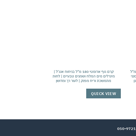
בתי
אהבתי
חר גילוח בריח ז'אן פול גוטיה 125 מ"ל
קרם גוף ארומטי 180 מ"ל בניחוח אנג'ל |
סנני
מינרלים מים המלח ושמנים טבעיים | לחות
לניקוי עמוק והסרת תאי
ן
מתמשכת וריח מפנק | לעור רך ומדושן
חלק, נקי 
QUICK VIEW
QUICK VIEW