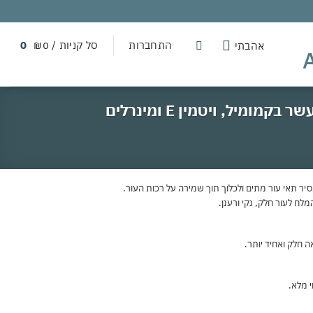
התחברות
סל קניות /
0
₪
0
אהבתי
ג'ל ניקוי פנים עם גרגרים 200 מ"ל | ניקוי עמוק + פילינג עדין | לכל סוגי העור | מועשר בקמומיל, ויטמין E ומינרלים
המסיר תאי עור מתים ולכלוך תוך שמירה על רכות העור.
 חלק ואחיד יותר.
י מלא.