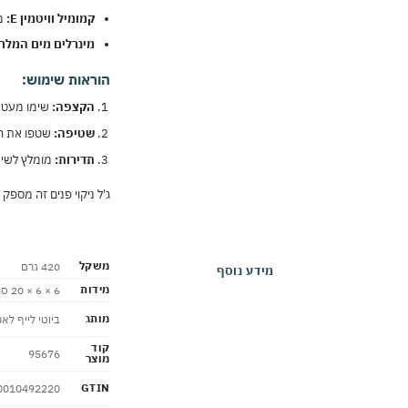
קמומיל וויטמין E:
מר
מינרלים מים המלח
הוראות שימוש:
הקצפה:
שימו מעט ג
שטיפה:
שטפו את הפ
תדירות:
מומלץ לשימ
ג'ל ניקוי פנים זה מספק 
משקל
420 גרם
מידע נוסף
מידות
6 × 6 × 20 סנטימטרים
מותג
ביוטי לייף לא
קוד
95676
מוצר
GTIN
0010492220