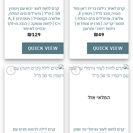
רם לאחר גילוח בריח ז'אן פול
קרם לחות לעור יבש עם ויטמין
גוטיה 125 מ"ל | ויטמין E,
C 50 מ"ל | מינרלים מים המלח,
אלוורה ומינרלים מים המלח |
אלוורה וקמומיל | ויטמינים A, E
מסנני קרינה | מרגיע ומחדש |
ו-C | לחות עמוקה | הגנה מ-UV
ניחוח ייחודי ומרענן
ובסיס לאיפור
₪
129
₪
49
QUICK VIEW
QUICK VIEW
אהבתי
אהבתי
המלאי אזל
רם לחות לעור נורמלי עד שמן
קרם לילה להזנת פנים עם