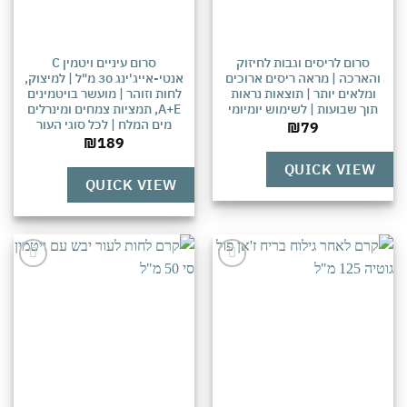
סרום לריסים וגבות לחיזוק
סרום עיניים ויטמין C
הארכה | מראה ריסים ארוכים
אנטי-אייג'ינג 30 מ"ל | למיצוק,
ומלאים יותר | תוצאות נראות
לחות וזוהר | מועשר בויטמינים
תוך שבועות | לשימוש יומיומי
A+E, תמציות צמחים ומינרלים
מים המלח | לכל סוגי העור
₪
79
₪
189
QUICK VIEW
QUICK VIEW
אהבתי
אהבתי