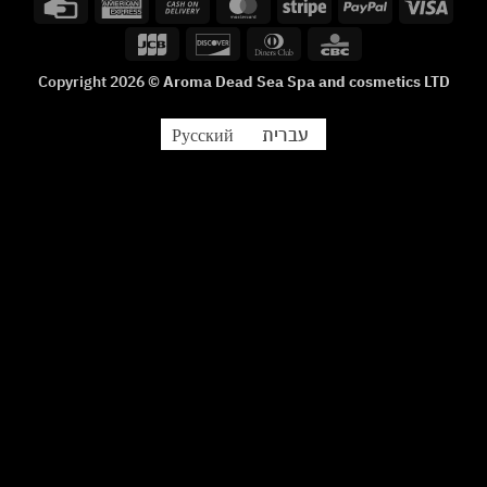
Credit
American
Cash
MasterCard
Stripe
PayPal
Visa
Card
Express
On
JCB
Discover
Dinners
CBC
Delivery
Club
Copyright 2026 ©
Aroma Dead Sea Spa and cosmetics LTD
עברית
Русский