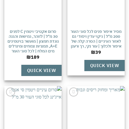
סיר איפור פנים לכל סוגי העור
סרום אקטיבי ויטמין C לפנים
200 מ"ל | ניקוי עדין ויסודי גם
30 מ"ל | לזוהר, גמישות והגנה
אזור העיניים | הסרה קלה של
נוגדת חמצון | מועשר בויטמינים
יפור ולכלוך | עור נקי, רך ורענן
A+E, תמציות צמחים ומינרלים
מים המלח | לכל סוגי העור
₪
39
₪
189
QUICK VIEW
QUICK VIEW
אהבתי
אהבתי