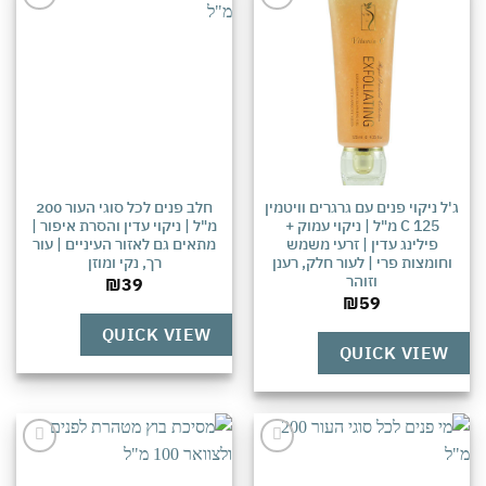
אהבתי
אהבתי
ל ניקוי פנים עם גרגרים וויטמין
חלב פנים לכל סוגי העור 200
C 125 מ"ל | ניקוי עמוק +
מ"ל | ניקוי עדין והסרת איפור |
פילינג עדין | זרעי משמש
מתאים גם לאזור העיניים | עור
וחומצות פרי | לעור חלק, רענן
רך, נקי ומוזן
וזוהר
₪
39
₪
59
QUICK VIEW
QUICK VIEW
אהבתי
אהבתי