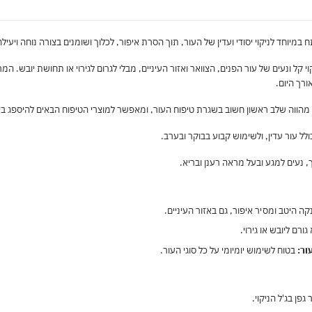
במיוחד לניקוי יסודי ועדין של העור, תוך הסרת איפור, לכלוך ושומנים בצורה נוחה ויעילה
קל ונעים של עור הפנים, הצוואר ואזור העיניים, מבלי לגרום לגירוי או תחושת יובש. ה
ורך היום.
הווה שלב ראשון חשוב בשגרת טיפוח העור, ומאפשר למוצרי הטיפוח הבאים להיספג בצו
ולל עור עדין, ולשימוש קבוע בבוקר ובערב.
, נעים למגע ובעל מראה רענן ובריא.
ה היטב ומסיר איפור, גם באזור העיניים.
גורם ליובש או גירוי.
ור:
בטוח לשימוש יומיומי על כל סוגי העור.
גפן בג'ל הניקוי.