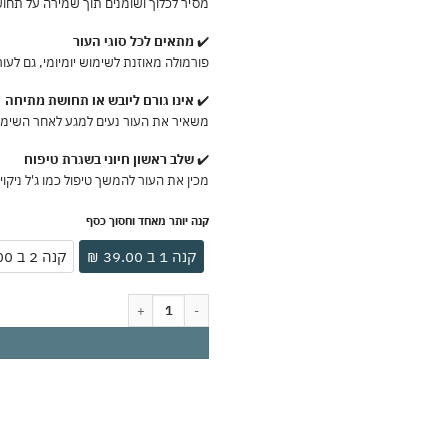
מסיר לכלוך ושומנים תוך שמירה על תחוש
✔️
מתאים לכל סוגי העור
פורמולה מאוזנת לשימוש יומיומי, גם לעור
✔️
אינו גורם ליובש או תחושת מתיחה
משאיר את העור נעים למגע לאחר השימו
✔️
שלב ראשון חיוני בשגרת טיפוח
מכין את העור להמשך טיפול כמו ג'ל ניקוי
קנה יותר מאחד וחסוך כסף
קנה 1 ב 39.00 ₪
קנה 2 ב 75.00 ₪
כמות של מסיר איפור פנים לכל סוגי העור 200 מ"ל | ניקוי עדין ויסודי גם לאזור העיניים | הסרה קלה של איפור ולכלוך | עור נקי, רך ורענן