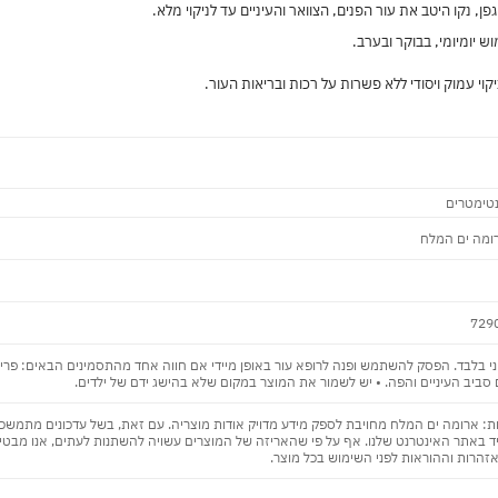
, נקו היטב את עור הפנים, הצוואר והעיניים עד לניקוי מלא.
ש יומיומי, בבוקר ובערב.
קוי עמוק ויסודי ללא פשרות על רכות ובריאות העור.
רומה ים המלח
729
י בלבד. הפסק להשתמש ופנה לרופא עור באופן מיידי אם חווה אחד מהתסמינים הבאים: פריחה, 
 סביב העיניים והפה. • יש לשמור את המוצר במקום שלא בהישג ידם של ילדים.
: ארומה ים המלח מחויבת לספק מידע מדויק אודות מוצריה. עם זאת, בשל עדכונים מתמשכים 
ד באתר האינטרנט שלנו. אף על פי שהאריזה של המוצרים עשויה להשתנות לעתים, אנו מבטיח
אזהרות וההוראות לפני השימוש בכל מוצר.