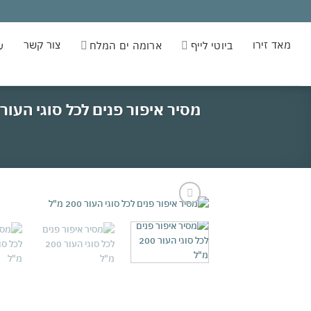
Ski
t
conten
מאד זירו
צור קשר
ביוטי לייף
ארומה ים המלח
ע