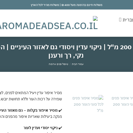
משלוח חינם בהזמנה מעל 400 ₪ | משלוח מהיר לכל הארץ
ברית
מסיר איפור פנים לכל סוגי העור 200 מ"ל | ניקוי עדין ויסודי גם לא
נקי, רך ורענן
עמוד הבית
/
טיפול פנים ארומה
מסיר איפור עדין ויעיל המתאים לפנים, לצו
שמירה על רכות העור וללא תחושת יובש.
אהבתי
✔️
מסיר איפור בקלות – גם מאזור העינ
מנקה ביעילות שאריות איפור מהפנים והע
✔️
ניקוי יסודי ועדין לעור