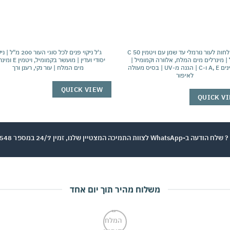
קרם לחות לעור נורמלי עד שמן עם ויטמין C 50
ג'ל ניקוי פנים לכל סוגי העור 200 מ"
| מינרלים מים המלח, אלוורה וקמומיל |
יסודי ועדין | מועשר בקמומיל
ויטמינים A, E ו-C | הגנה מ-UV | בסיס מעולה
מים המלח | עור נקי, רענן ורך
לאיפור
QUICK VIEW
QUICK V
וות התמיכה המצטיין שלנו, זמין 24/7 במספר 050-9721548
משלוח מהיר תוך יום אחד