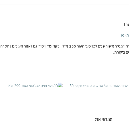
The
(0)
מ"ל | ניקוי עדין ויסודי גם לאזור העיניים | הסרה קלה של איפור ולכלוך | עור נקי, רך ורענן”
 ביקורת.
אהבתי
א
המלאי אזל