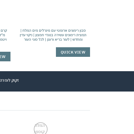
סבון רימונים ארומטי עם מינרלים מים המלח |
תמצית רימונים עשירה בנוגדי חמצון | ניקוי עדין
מ"ל 
ומחדש | לעור בריא ורענן | לכל סוגי העור
QUICK VIEW
IEW
זקוק לעזרה ? שלח הודעה ב-WhatsApp לצ