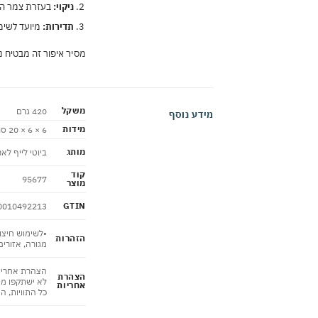
ניקוי:
בעזרת צמר הגפן
תדירות:
מיועד לשימו
מסיר איפור זה מבטיח ני
משקל
420 גרם
מידע נוסף
מידות
6 × 6 × 20 סנטימטרים
מותג
ביוטי לייף לא
קוד
95677
מוצר
GTIN
0010492213
•לשימוש חיצונ
הזהרות
מגורה, אזורים
הצהרת אחריות
הצהרת
לא ישתקפו מי
אחריות
כל התוויות, ה