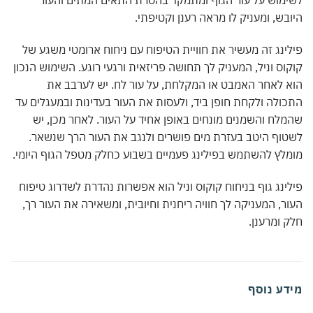
מוש על עור הגוף ומתמקד בהסרת התאים המתים והעור
בש, ומעניק לו מראה רענן וקטיפתי.
ינג זה מעשיר את חוויית הטיפוח עם ניחוח ארומטי משגע של
וס וניל, המעניק לך תחושה פריזאית ורגעי רוגע. השימוש הנכון
 לאחר האמבט או המקלחת, על עור לח. יש לערבב את
ולה ולקחת חופן ביד, ולעסות את העור בעדינות ובמעגלים עד
לח והשמנים מונחים באופן אחיד על העור. לאחר מכן, יש
וף היטב בעזרת מים פושרים ולנגב את העור הרך שנשאר.
לץ להשתמש בפילינג פעמיים בשבוע כחלק מטפל הגוף היומי.
ינג גוף בניחוח קוקוס וניל הוא אפשרות נהדרת לשדרוג טיפוח
ר, המעניקה לך חוויה ריחנית וחיובית, ומשאירה את העור רך,
 ומרענן.
דע נוסף