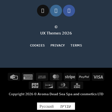
©
2026 UX Themes
COOKIES
PRIVACY
TERMS
Credit
American
Cash
MasterCard
Stripe
PayPal
Visa
Card
Express
On
JCB
Discover
Dinners
CBC
Delivery
Club
Copyright 2026 ©
Aroma Dead Sea Spa and cosmetics LTD
עברית
Русский