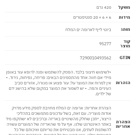
קל
420 גרם
ות
6 × 6 × 20 סנטימטרים
ג
ביוטי לייף לארומה ים המלח
95277
צר
GT
7290010493562
•לשימוש חיצוני בלבד. הפסק להשתמש ופנה לרופא עור באופן
מיידי אם חווה אחד מהתסמינים הבאים: פריחה, נפיחות, גירוד. •
הרות
אין למרוח את המוצר על: עור פצוע או מגורה, אזורים סביב
העיניים והפה. • יש לשמור את המוצר במקום שלא בהישג ידם
של ילדים.
הצהרת אחריות: ארומה ים המלח מחויבת לספק מידע מדויק
אודות מוצריה. עם זאת, בשל עדכונים מתמשכים בתהליכי
הייצור, ייתכן שחלק מהשינויים באריזה וברכיבים לא ישתקפו מיד
הרת
באתר האינטרנט שלנו. אף על פי שהאריזה של המוצרים עשויה
ריות
להשתנות לעתים, אנו מבטיחים את טריותם ואיכותם של כל
המוצרים שלנו. אנא קראו את כל התוויות, האזהרות וההוראות