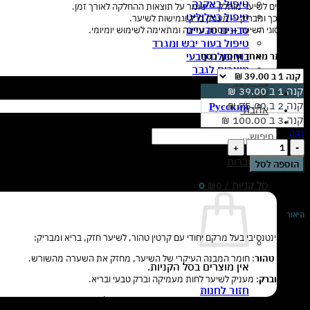
טיפול באקנה
✔ מתאים לשיער מוחלק — שומר על תוצאות ההחלקה לאורך זמן.
טיפול בצלוליט
✔ ממרכך ומבריק — מעניק ברק וגמישות לשיער.
סבונים טבעיים
✔ לכל סוגי השיער — נוסחה עדינה ומתאימה לשימוש יומיומי.
טיפול בעור יבש ומגרד
בוץ ומלח טבעי
קנה יותר מאחד וחסוך כסף
מוצרים לגבר
צור קשר
קנה 1 ב 39.00 ₪
עברית
קנה 2 ב 75.00 ₪
Русский
אהבתי
קנה 3 ב 100.00 ₪
נקה
חיפוש
כמות
עבור:
של
התחברות
הוספה לסל
אינטנסיב
מרכך
סל קניות /
0
₪
0
שיער
עם
קרטין
תיאור
טהור
מרכך אינטנסיבי בעל מרקם יחודי עם קרטין טהור, לשיער חזק, בריא ומבריק:
400
מ"ל
•
קרטין טהור
: חומר המבנה העיקרי של השיער, מחזק את השערה מהשורש.
|
אין מוצרים בסל הקניות.
לכל
•
לחות וברק
: מעניק לשיער לחות מעמיקה וברק טבעי ובריא.
סוגי
חזור לחנות
השיער
•
הגנה
: מגביר את עמידות השיער בפני נזקי חום וכימיקלים.
ולשיער