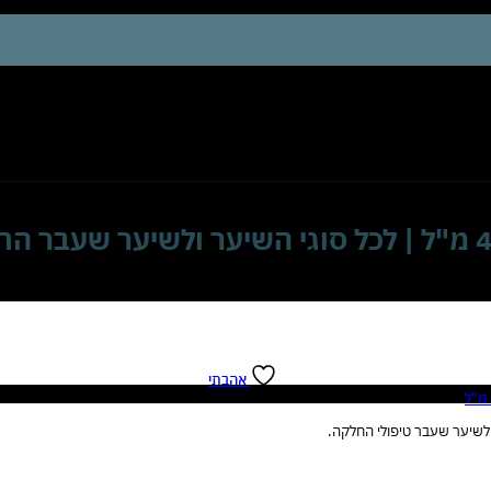
אינטנסיב מרכך שיער עם קרטין טהור 400 מ"ל | לכל סוגי הש
אהבתי
 לשיער שעבר טיפולי החלקה.