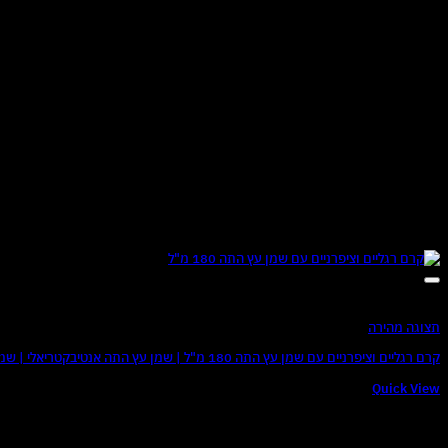
תצוגה מהירה
קרם רגליים וציפרניים עם שמן עץ התה 180 מ"ל | שמן עץ התה אנטיבקטריאלי | שמנים ארומטיים ומינרלים מים המלח | מרכך עקבים | מגן מיובש וסדקים
Quick View