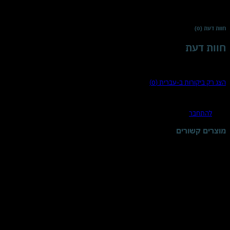
אחריות
להשתנות לעתים, אנו מבטיחים את טריותם ואיכותם של כל המוצרים שלנו. 
חוות דעת (0)
חוות דעת
There are no reviews yet
הצג רק ביקורות ב-עברית (0)
היה הראשון לכתוב סקירה “אינטנסיב מרכך שיער עם קרטין טהור 400 מ"ל | לכל סוגי השיער ולשיער שעבר החלקה | ממרכך, מחליק ומבריק | מינרלים מים המלח”
עליך
להתחבר
כדי לפרסם ביקורת.
מוצרים קשורים