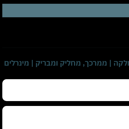
יער ולשיער שעבר החלקה | ממרכך, מחליק ומבריק | מינרלים