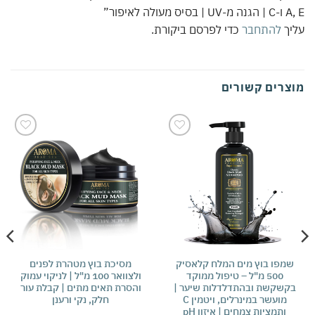
A, E ו-C | הגנה מ-UV | בסיס מעולה לאיפור”
עליך
להתחבר
כדי לפרסם ביקורת.
מוצרים קשורים
אהבתי
אהבתי
שמפו בוץ מים המלח קלאסיק
מסיכת בוץ מטהרת לפנים
500 מ"ל – טיפול ממוקד
ולצוואר 100 מ"ל | לניקוי עמוק
בקשקשת ובהתדלדלות שיער |
והסרת תאים מתים | קבלת עור
מועשר במינרלים, ויטמין C
חלק, נקי ורענן
ותמציות צמחים | איזון pH