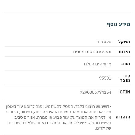
מידע נוסף
משקל
420 גרם
מידות
6 × 6 × 20 סנטימטרים
מותג
ארומה ים המלח
קוד
95501
מוצר
GTIN
7290006794154
•לשימוש חיצוני בלבד. הפסק להשתמש ופנה לרופא עור באופן
מיידי אם חווה אחד מהתסמינים הבאים: פריחה, נפיחות, גירוד. •
הזהרות
אין למרוח את המוצר על: עור פצוע או מגורה, אזורים סביב
העיניים והפה. • יש לשמור את המוצר במקום שלא בהישג ידם
של ילדים.