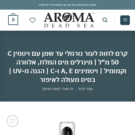
Ski
משלוח חינם בהזמנה מעל 400 ₪ | משלוח מהיר לכל הארץ
t
conten
0
קרם לחות לעור נורמלי עד שמן עם ויטמין C
50 מ"ל | מינרלים מים המלח, אלוורה
וקמומיל | ויטמינים A, E ו-C | הגנה מ-UV |
בסיס מעולה לאיפור
עמוד הבית
/
כל מוצרי המותג ארומה
אהבתי