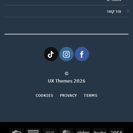
צור קשר
©
2026 UX Themes
COOKIES
PRIVACY
TERMS
Credit
American
Cash
MasterCard
Stripe
PayPal
Visa