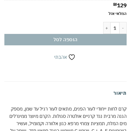
₪
129
המלאי אזל
כמות של קרם לחות לעור נורמלי עד שמן עם ויטמין C 50 מ"ל | מינרלים מים המלח, אלוורה וקמומיל | ויטמינים A, E ו-C | הגנה מ-UV | בסיס מעולה לאיפור
הוספה לסל
אהבתי
תיאור
קרם לחות ייחודי לעור הפנים, מתאים לעור רגיל עד שמן, מספק
הגנה מרבית נגד קרניים אולטרה סגולות. הקרם מיוצר ממינרלים
מים המלח, תמציות צמחי מרפא כגון אלוורה וקמומיל, ועשיר
בויטמינים A, E, ו-C. ויטמין C משמש כנוגד חמצון חזק, שומר על