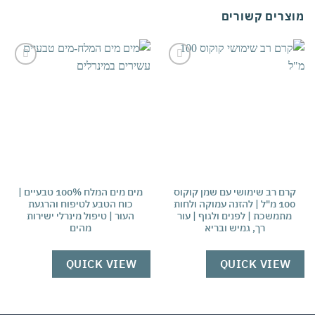
צרים קשורים
אהבתי
אהבתי
רם רב שימושי עם שמן קוקוס
מים מים המלח 100% טבעיים |
ס
100 מ"ל | להזנה עמוקה ולחות
כוח הטבע לטיפוח והרגעת
מתמשכת | לפנים ולגוף | עור
העור | טיפול מינרלי ישירות
ע
רך, גמיש ובריא
מהים
ה
W
QUICK VIEW
QUICK VIEW