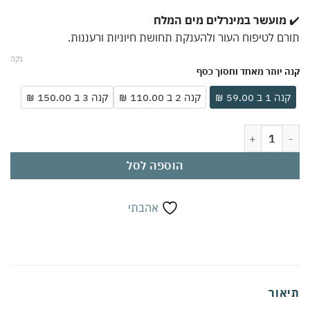
מועשר במינרלים מים המלח
ם לטיפוח העור ולהענקת תחושת חיוניות ורעננות.
נקה
 יותר מאחד וחסוך כסף
ה 1 ב 59.00 ₪
קנה 2 ב 110.00 ₪
קנה 3 ב 150.00 ₪
שמן עיסוי מקצועי בריח אקליפטוס 250 מ"ל | שמן ארומטי מרגיע לגוף ולשרירים | הזנה עמוקה ורכות | חוויית ספא בבית
הוספה לסל
אהבתי
אור