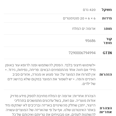
קל
420 גרם
ות
6 × 6 × 20 סנטימטרים
ג
ארומה ים המלח
95686
צר
GT
7290006794994
•לשימוש חיצוני בלבד. הפסק להשתמש ופנה לרופא עור באופן
מיידי אם חווה אחד מהתסמינים הבאים: פריחה, נפיחות, גירוד. •
הרות
אין למרוח את המוצר על: עור פצוע או מגורה, אזורים סביב
העיניים והפה. • יש לשמור את המוצר במקום שלא בהישג ידם
של ילדים.
הצהרת אחריות: ארומה ים המלח מחויבת לספק מידע מדויק
אודות מוצריה. עם זאת, בשל עדכונים מתמשכים בתהליכי
הייצור, ייתכן שחלק מהשינויים באריזה וברכיבים לא ישתקפו מיד
הרת
באתר האינטרנט שלנו. אף על פי שהאריזה של המוצרים עשויה
ריות
להשתנות לעתים, אנו מבטיחים את טריותם ואיכותם של כל