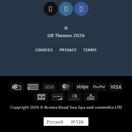
©
2026 UX Themes
COOKIES
PRIVACY
TERMS
Credit
American
Cash
MasterCard
Stripe
PayPal
Visa
Card
Express
On
JCB
Discover
Dinners
CBC
Delivery
Club
Copyright 2026 ©
Aroma Dead Sea Spa and cosmetics LTD
עברית
Русский