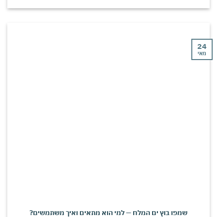
י
שמפו בוץ ים המלח — למי הוא מתאים ואיך משתמשים?