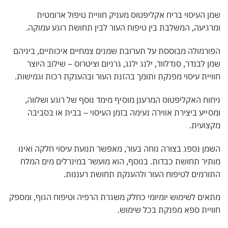
 העיסוי בריח אקליפטוס מעניק חוויית טיפול ארומטית
גיעה, המשלבת בין טיפוח העור לבין תחושת רוגע עמוקה.
רמולה מבוססת על תערובת שמנים צמחיים איכותיים, ביניהם
 לבנדר, סנדלווד, ילנג ילנג, גרניום וציטרוס – שילוב היוצר
יית עיסוי מפנקת ותומך בהזנת העור ובהענקת רכות וגמישות.
וח האקליפטוס המרענן מוסיף מימד נוסף של רוגע ושלווה,
ייע ביצירת אווירה נעימה בזמן העיסוי – בבית או בסביבה
ועית.
ן נספג בצורה נוחה בעור, מאפשר תנועת עיסוי חלקה ואינו
יר תחושת כבדות. בנוסף, הוא מועשר במינרלים מים המלח
רמים לטיפוח העור ולהענקת תחושת רעננות.
ים לשימוש יומיומי כחלק משגרת הרפיה וטיפוח הגוף, ומספק
יית ספא מפנקת בכל שימוש.