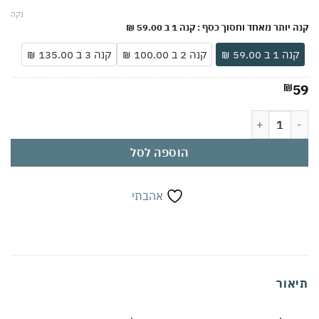
נקה
קנה יותר מאחד וחסוך כסף
: קנה 1 ב 59.00 ₪
קנה 1 ב 59.00 ₪
קנה 2 ב 100.00 ₪
קנה 3 ב 135.00 ₪
₪
59
כמות של קרם להסרת שיער גוף עם בוץ מים המלח | הסרה מהירה ב-5 דקות | עור חלק ורך | מועשר במינרלים מים המלח | שימוש ביתי נוח
הוספה לסל
אהבתי
תיאור