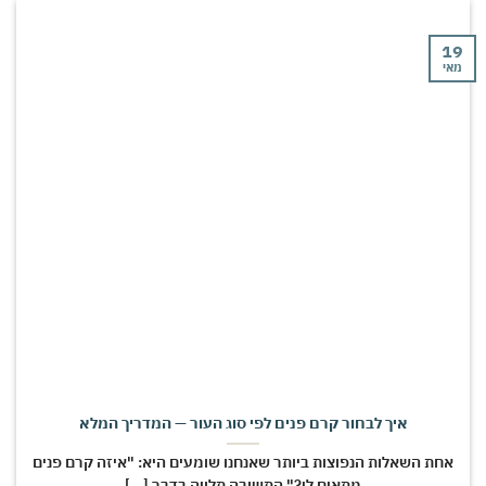
19
מאי
איך לבחור קרם פנים לפי סוג העור — המדריך המלא
אחת השאלות הנפוצות ביותר שאנחנו שומעים היא: "איזה קרם פנים
מתאים לי?" התשובה תלויה בדבר [...]