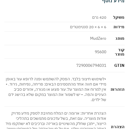
מידע נוסף
משקל
420 גרם
מידות
6 × 6 × 20 סנטימטרים
מותג
MudZero
קוד
95600
מוצר
GTIN
7290006794031
•לשימוש חיצוני בלבד. הפסק להשתמש ופנה לרופא עור באופן
מיידי אם חווה אחד מהתסמינים הבאים: פריחה, נפיחות, גירוד. •
הזהרות
אין למרוח את המוצר על: עור פצוע או מגורה, אזורים סביב
העיניים והפה. • יש לשמור את המוצר במקום שלא בהישג ידם
של ילדים.
הצהרת אחריות: ארומה ים המלח מחויבת לספק מידע מדויק
אודות מוצריה. עם זאת, בשל עדכונים מתמשכים בתהליכי
הייצור, ייתכן שחלק מהשינויים באריזה וברכיבים לא ישתקפו מיד
הצהרת
באתר האינטרנט שלנו. אף על פי שהאריזה של המוצרים עשויה