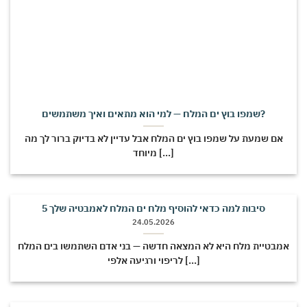
שמפו בוץ ים המלח — למי הוא מתאים ואיך משתמשים?
אם שמעת על שמפו בוץ ים המלח אבל עדיין לא בדיוק ברור לך מה
מיוחד [...]
5 סיבות למה כדאי להוסיף מלח ים המלח לאמבטיה שלך
24.05.2026
אמבטיית מלח היא לא המצאה חדשה — בני אדם השתמשו בים המלח
לריפוי ורגיעה אלפי [...]