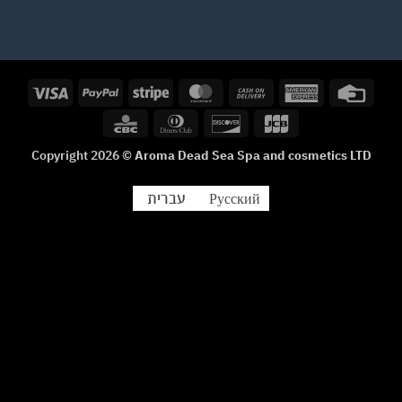
Visa
PayPal
Stripe
MasterCard
Cash
American
Credi
On
Express
Card
CBC
Dinners
Discover
JCB
Delivery
Club
Copyright 2026 ©
Aroma Dead Sea Spa and cosmetics LTD
עברית
Русский