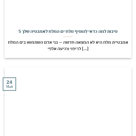
5 סיבות למה כדאי להוסיף מלח ים המלח לאמבטיה שלך
אמבטיית מלח היא לא המצאה חדשה — בני אדם השתמשו בים המלח
לריפוי ורגיעה אלפי [...]
24
Май