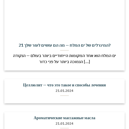
21 המינרלים של ים המלח — מה הם עושים לעור שלך?
ים המלח הוא אחד המקומות הייחודיים ביותר בעולם — הנקודה
הנמוכה ביותר על פני כדור [...]
Целлюлит — что это такое и способы лечения
21.01.2024
Ароматические массажные масла
21.01.2024