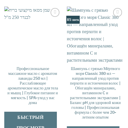
85 шек
אהבתי
אהבתי
Профессиональное
Шампунь с грязью Мёртвого
массажное масло с ароматом
моря Classic 380 мл —
лаванды 250 мл |
направленный уход против
Расслабляющее
перхоти и истончения волос |
ароматическое масло для тела
Обогащён минералами,
и мышц | Глубокое питание и
витамином C и
мягкость | SPA-уход у вас
растительными экстрактами |
дома
Баланс pH для здоровой кожи
головы | Профессиональная
формула с более чем 20-
БЫСТРЫЙ
летним опытом
ПРОСМОТР