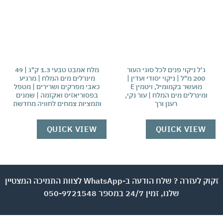
ג'ל ניקוי פנים לכל סוגי העור
מלח אמבט טבעי 1.3 ק"ג | 49
ק
200 מ"ל | ניקוי יסודי ועדין |
מינרלים מים המלח | מרגיע
סוג
מועשר בקמומיל, ויטמין E
כאבי מפרקים ושרירים | מטפל
|
ומינרלים מים המלח | עור נקי,
בפסוריאזיס ואקזמה | שמנים
הע
רענן ורך
ותמציות צמחים לחוויה מחדשת
W
QUICK VIEW
QUICK VIEW
זקוק לעזרה ? שלח הודעה ב-WhatsApp לצוות התמיכה המצטיין
שלנו, זמין 24/7 במספר 050-9721548