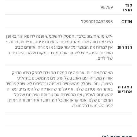
95759
צר
GT
7290010492893
•לשימוש חיצוני בלבד. הפסק להשתמש ופנה לרופא עור באופן
מיידי אם חווה אחד מהתסמינים הבאים: פריחה, נפיחות, גירוד. •
הרות
אין למרוח את המוצר על: עור פצוע או מגורה, אזורים סביב
העיניים והפה. • יש לשמור את המוצר במקום שלא בהישג ידם
של ילדים.
הצהרת אחריות: ארומה ים המלח מחויבת לספק מידע מדויק
אודות מוצריה. עם זאת, בשל עדכונים מתמשכים בתהליכי
הייצור, ייתכן שחלק מהשינויים באריזה וברכיבים לא ישתקפו מיד
הרת
באתר האינטרנט שלנו. אף על פי שהאריזה של המוצרים עשויה
ריות
להשתנות לעתים, אנו מבטיחים את טריותם ואיכותם של כל
המוצרים שלנו. אנא קראו את כל התוויות, האזהרות וההוראות
לפני השימוש בכל מוצר.