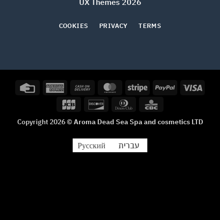
2026 UX Themes
COOKIES
PRIVACY
TERMS
Credit
American
Cash
MasterCard
Stripe
PayPal
Visa
Card
Express
On
JCB
Discover
Dinners
CBC
Delivery
Club
Copyright 2026 ©
Aroma Dead Sea Spa and cosmetics LTD
עברית
Русский