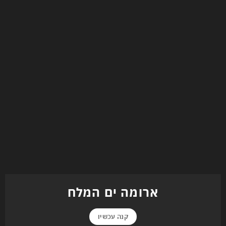
ארומה ים המלח
קנה עכשיו