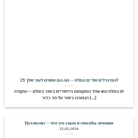
21 המינרלים של ים המלח — מה הם עושים לעור שלך?
ים המלח הוא אחד המקומות הייחודיים ביותר בעולם — הנקודה
הנמוכה ביותר על פני כדור [...]
Целлюлит — что это такое и способы лечения
21.01.2024