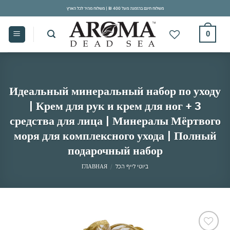
Skip
משלוח חינם בהזמנה מעל 400 ₪ | משלוח מהיר לכל הארץ
to
content
0
Идеальный минеральный набор по уходу
| Крем для рук и крем для ног + 3
средства для лица | Минералы Мёртвого
моря для комплексного ухода | Полный
подарочный набор
ГЛАВНАЯ
/
ביוטי לייף הכל