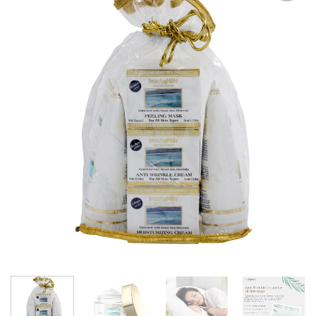
אהבתי