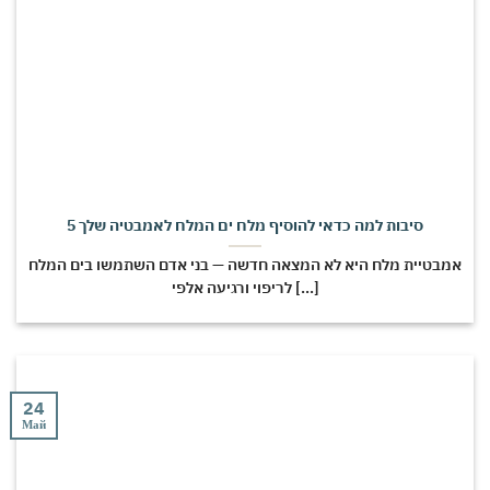
5 סיבות למה כדאי להוסיף מלח ים המלח לאמבטיה שלך
אמבטיית מלח היא לא המצאה חדשה — בני אדם השתמשו בים המלח
לריפוי ורגיעה אלפי [...]
24
Май