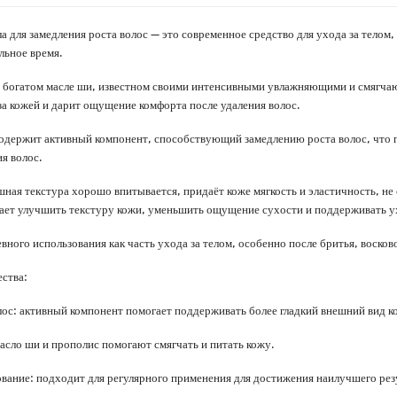
ла для замедления роста волос — это современное средство для ухода за тело
ельное время.
 богатом масле ши, известном своими интенсивными увлажняющими и смягчаю
за кожей и дарит ощущение комфорта после удаления волос.
содержит активный компонент, способствующий замедлению роста волос, что 
я волос.
ная текстура хорошо впитывается, придаёт коже мягкость и эластичность, не
ает улучшить текстуру кожи, уменьшить ощущение сухости и поддерживать 
ного использования как часть ухода за телом, особенно после бритья, восков
ства:
лос: активный компонент помогает поддерживать более гладкий внешний вид к
масло ши и прополис помогают смягчать и питать кожу.
вание: подходит для регулярного применения для достижения наилучшего рез