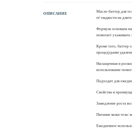
Масло-баттер для те
ОПИСАНИЕ
её гладкости на длит
Формула основана на
помогает ухаживать 
Кроме того, баттер 
процедурами удалени
Насыщенная и роскош
использование помог
Подходит для ежеднев
Свойства и преимуще
Замедление роста во
Питание кожи тела: 
Ежедневное использо