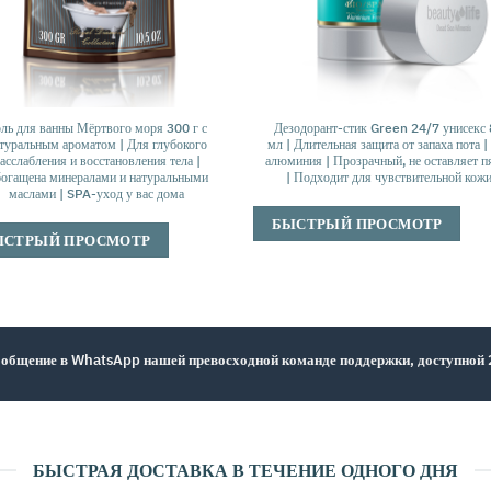
ль для ванны Мёртвого моря 300 г с
Дезодорант-стик Green 24/7 унисекс
туральным ароматом | Для глубокого
мл | Длительная защита от запаха пота |
асслабления и восстановления тела |
алюминия | Прозрачный, не оставляет п
огащена минералами и натуральными
| Подходит для чувствительной кож
маслами | SPA-уход у вас дома
БЫСТРЫЙ ПРОСМОТР
ЫСТРЫЙ ПРОСМОТР
общение в WhatsApp нашей превосходной команде поддержки, доступной
БЫСТРАЯ ДОСТАВКА В ТЕЧЕНИЕ ОДНОГО ДНЯ