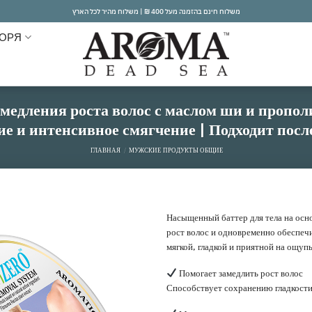
משלוח חינם בהזמנה מעל 400 ₪ | משלוח מהיר לכל הארץ
МОРЯ
амедления роста волос с маслом ши и прополи
ие и интенсивное смягчение | Подходит посл
ГЛАВНАЯ
/
МУЖСКИЕ ПРОДУКТЫ ОБЩИЕ
Насыщенный баттер для тела на осн
рост волос и одновременно обеспеч
אהבתי
мягкой, гладкой и приятной на ощупь
Помогает замедлить рост волос
Способствует сохранению гладкости