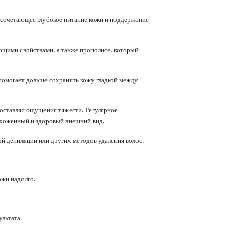
м, сочетающее глубокое питание кожи и поддержание
щими свойствами, а также прополисе, который
помогает дольше сохранять кожу гладкой между
 оставляя ощущения тяжести. Регулярное
ухоженный и здоровый внешний вид.
ой депиляции или других методов удаления волос.
ожи надолго.
ультата.