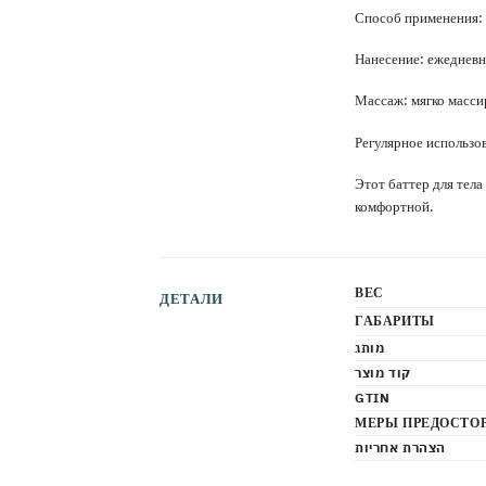
Способ применения:
Нанесение: ежедневно
Массаж: мягко масси
Регулярное использо
Этот баттер для тел
комфортной.
ВЕС
ДЕТАЛИ
ГАБАРИТЫ
מותג
קוד מוצר
GTIN
МЕРЫ ПРЕДОСТО
הצהרת אחריות