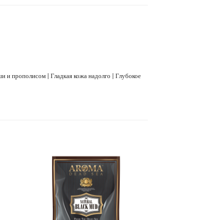
ши и прополисом | Гладкая кожа надолго | Глубокое
אהבתי
אהב