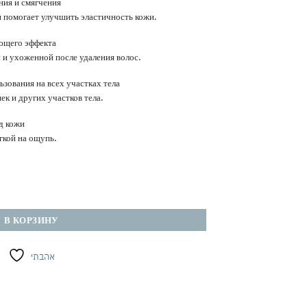
ния и смягчения
и помогает улучшить эластичность кожи.
ющего эффекта
 и ухоженной после удаления волос.
зования на всех участках тела
ек и других участков тела.
д кожи
гкой на ощупь.
ела для замедления роста волос с маслом ши и прополисом | Гладкая кожа надол
В КОРЗИНУ
אהבתי