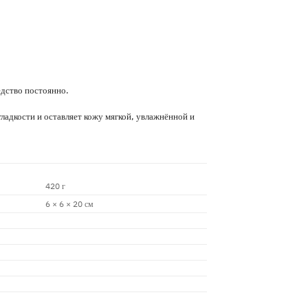
едство постоянно.
ладкости и оставляет кожу мягкой, увлажнённой и
420 г
6 × 6 × 20 см