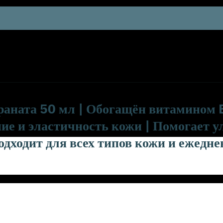
раната 50 мл | Обогащён витамином 
ие и эластичность кожи | Помогает 
дходит для всех типов кожи и ежедне