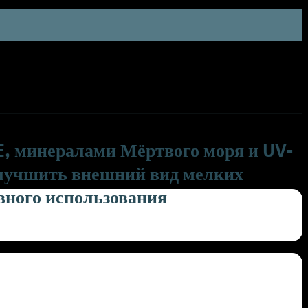
E, минералами Мёртвого моря и UV-
улучшить внешний вид мелких
вного использования
אהבתי