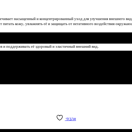
ечивает насыщенный и концентрированный уход для улучшения внешнего вида
питать кожу, увлажнять её и защищать от негативного воздействия окружающ
оже более молодой, свежий и гладкий вид.
в и поддерживать её здоровый и эластичный внешний вид.
ежести и помогают поддерживать естественный баланс кожи.
ствия солнца и признаков преждевременного старения.
я формула для ежедневного ухода за кожей лица и шеи.
אהבתי