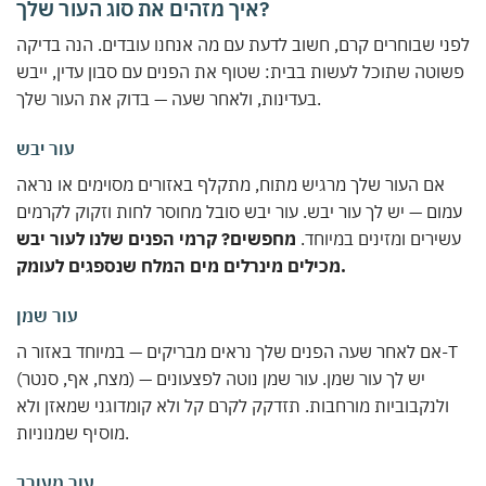
איך מזהים את סוג העור שלך?
לפני שבוחרים קרם, חשוב לדעת עם מה אנחנו עובדים. הנה בדיקה
פשוטה שתוכל לעשות בבית: שטוף את הפנים עם סבון עדין, ייבש
בעדינות, ולאחר שעה — בדוק את העור שלך.
עור יבש
אם העור שלך מרגיש מתוח, מתקלף באזורים מסוימים או נראה
עמום — יש לך עור יבש. עור יבש סובל מחוסר לחות וזקוק לקרמים
עשירים ומזינים במיוחד.
מחפשים? קרמי הפנים שלנו לעור יבש
מכילים מינרלים מים המלח שנספגים לעומק.
עור שמן
אם לאחר שעה הפנים שלך נראים מבריקים — במיוחד באזור ה-T
(מצח, אף, סנטר) — יש לך עור שמן. עור שמן נוטה לפצעונים
ולנקבוביות מורחבות. תזדקק לקרם קל ולא קומדוגני שמאזן ולא
מוסיף שמנוניות.
עור מעורב