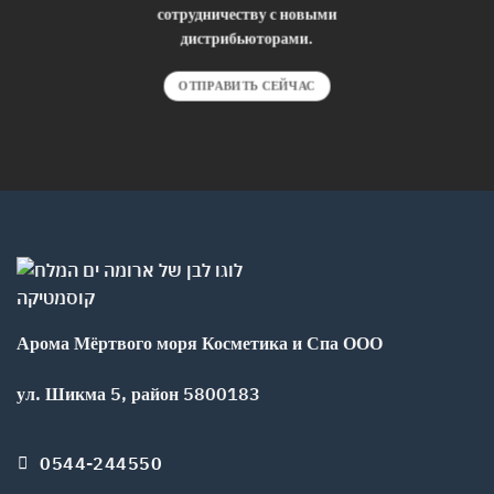
сотрудничеству с новыми
дистрибьюторами.
ОТПРАВИТЬ СЕЙЧАС
Арома Мёртвого моря Косметика и Спа ООО
ул. Шикма 5, район 5800183
0544-244550