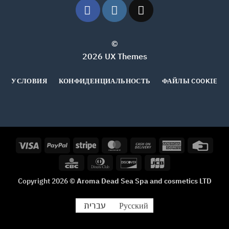
©
2026 UX Themes
УСЛОВИЯ
КОНФИДЕНЦИАЛЬНОСТЬ
ФАЙЛЫ COOKIE
Visa
PayPal
Stripe
MasterCard
Cash
American
Credi
On
Express
Card
CBC
Dinners
Discover
JCB
Delivery
Club
Copyright 2026 ©
Aroma Dead Sea Spa and cosmetics LTD
Русский
עברית