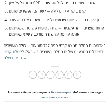
תסתכל על ציון SPF — הגנה יומיומית חיונית לכל סוג עור
קרם בוקר ≠ קרם לילה — לשניהם תפקידים שונים
תן לקרם חדש לפחות שבועיים לפני שתשפוט אם הוא עובד
פחות מוצרים, יותר עקביות — שגרת טיפוח פשוטה שמקיימים
אותה עדיפה על שגרה מורכבת שלא מקיימים
בארומה ים המלח תמצא קרמי פנים לכל סוג עור — כולם מועשרים
במינרלים הטבעיים של ים המלח ומיוצרים בישראל.
לקטלוג קרמי
הפנים שלנו ←
Эта запись была размещена в
Без категории
. Добавить в закладки
постоянная ссылка
.