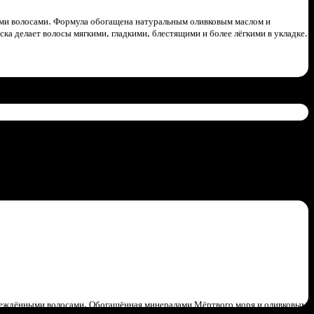
ыми волосами. Формула обогащена натуральным оливковым маслом и
а делает волосы мягкими, гладкими, блестящими и более лёгкими в укладке.
вреждёнными волосами. Обогащённая минералами Мёртвого моря и оливковым