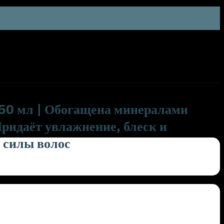
50 мл | Обогащена минералами
Придаёт увлажнение, блеск и
 силы волос