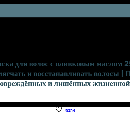
ска для волос с оливковым маслом 2
мягчать и восстанавливать волосы | 
, повреждённых и лишённых жизненной
אהבתי