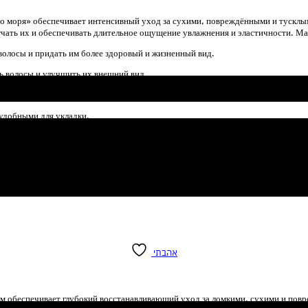
го моря» обеспечивает интенсивный уход за сухими, повреждёнными и тускл
чать их и обеспечивать длительное ощущение увлажнения и эластичности. Маск
 волосы и придать им более здоровый и жизненный вид.
ь волосы и улучшить их внешний вид.
ь ощущение свежести и жизненной силы кожи головы и волос.
 удобными для укладки.
 волос и волос после химических процедур.
אהבתי
ом обеспечивает глубокий восстанавливающий уход за ломкими, сухими и по