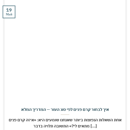
19
Май
איך לבחור קרם פנים לפי סוג העור — המדריך המלא
אחת השאלות הנפוצות ביותר שאנחנו שומעים היא: «איזה קרם פנים
מתאים לי?» התשובה תלויה בדבר [...]