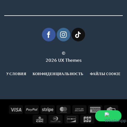
©
2026 UX Themes
УСЛОВИЯ
КОНФИДЕНЦИАЛЬНОСТЬ
ФАЙЛЫ COOKIE
Visa
PayPal
Stripe
MasterCard
Cash
American
Credi
On
Express
Card
CBC
Dinners
Discover
JCB
Delivery
Club