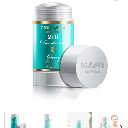
אהבתי