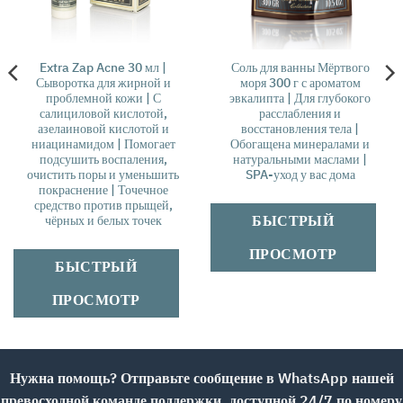
Extra Zap Acne 30 мл |
Соль для ванны Мёртвого
Сыворотка для жирной и
моря 300 г с ароматом
проблемной кожи | С
эвкалипта | Для глубокого
салициловой кислотой,
расслабления и
азелаиновой кислотой и
восстановления тела |
ниацинамидом | Помогает
Обогащена минералами и
подсушить воспаления,
натуральными маслами |
очистить поры и уменьшить
SPA-уход у вас дома
покраснение | Точечное
средство против прыщей,
БЫСТРЫЙ
чёрных и белых точек
ПРОСМОТР
БЫСТРЫЙ
ПРОСМОТР
Нужна помощь? Отправьте сообщение в WhatsApp нашей
превосходной команде поддержки, доступной 24/7 по номеру