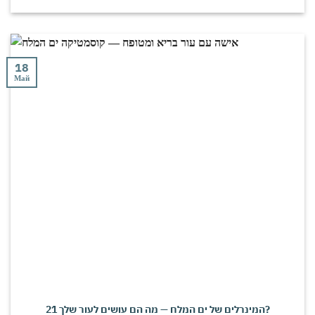
18
Май
21 המינרלים של ים המלח — מה הם עושים לעור שלך?