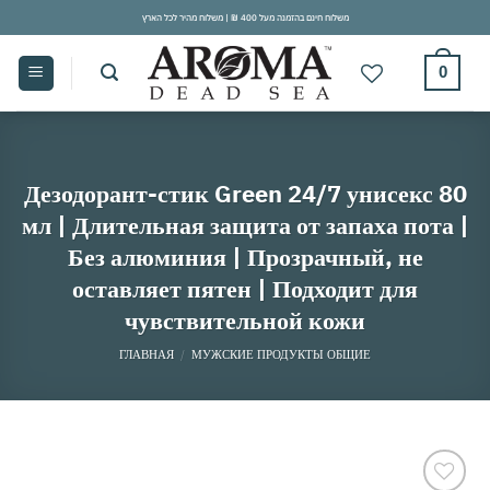
Skip
משלוח חינם בהזמנה מעל 400 ₪ | משלוח מהיר לכל הארץ
to
content
0
Дезодорант-стик Green 24/7 унисекс 80
мл | Длительная защита от запаха пота |
Без алюминия | Прозрачный, не
оставляет пятен | Подходит для
чувствительной кожи
ГЛАВНАЯ
/
МУЖСКИЕ ПРОДУКТЫ ОБЩИЕ