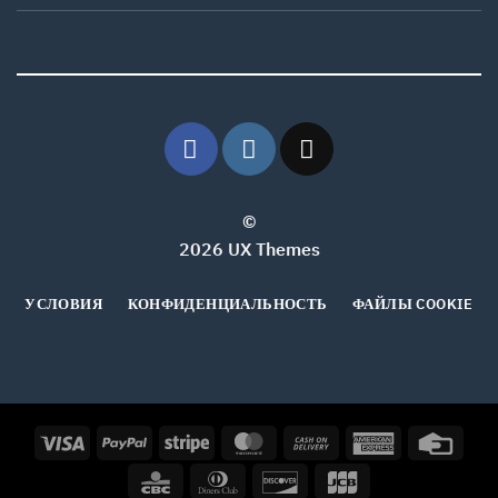
©
2026 UX Themes
УСЛОВИЯ
КОНФИДЕНЦИАЛЬНОСТЬ
ФАЙЛЫ COOKIE
Visa
PayPal
Stripe
MasterCard
Cash
American
Credi
On
Express
Card
CBC
Dinners
Discover
JCB
Delivery