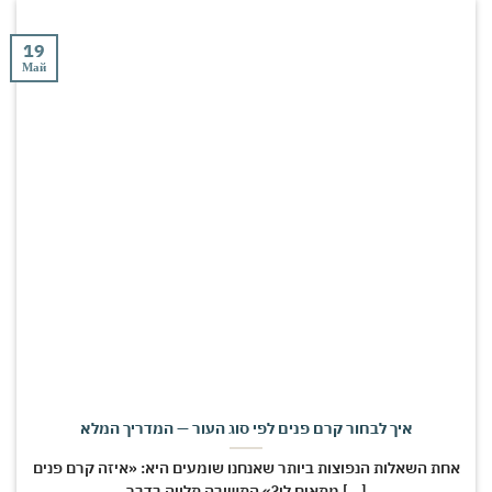
19
Май
איך לבחור קרם פנים לפי סוג העור — המדריך המלא
אחת השאלות הנפוצות ביותר שאנחנו שומעים היא: «איזה קרם פנים
מתאים לי?» התשובה תלויה בדבר [...]