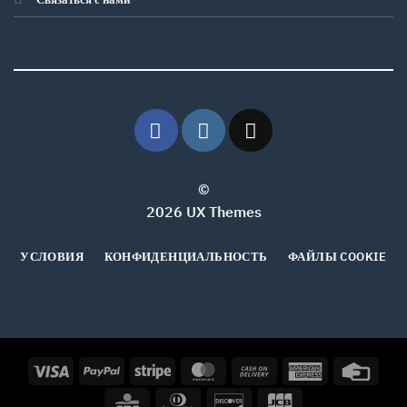
©
2026 UX Themes
УСЛОВИЯ
КОНФИДЕНЦИАЛЬНОСТЬ
ФАЙЛЫ COOKIE
Visa
PayPal
Stripe
MasterCard
Cash
American
Credi
On
Express
Card
CBC
Dinners
Discover
JCB