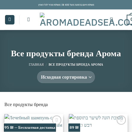
Skip
משלוח חינם בהזמנה מעל 400 ₪ | משלוח מהיר לכל הארץ
to
content
Все продукты бренда Арома
ГЛАВНАЯ
/
ВСЕ ПРОДУКТЫ БРЕНДА АРОМА
Все продукты бренда
95 ₪ — Бесплатная доставка
89 ₪
אהבתי
אהבתי