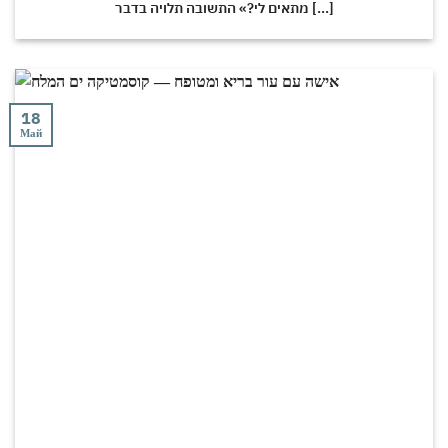
מתאים לי?» התשובה תלויה בדבר [...]
18
Май