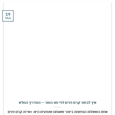
19
Май
איך לבחור קרם פנים לפי סוג העור — המדריך המלא
אחת השאלות הנפוצות ביותר שאנחנו שומעים היא: «איזה קרם פנים