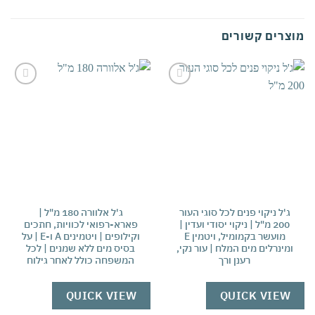
צרים קשורים
אהבתי
אהבתי
ג'ל ניקוי פנים לכל סוגי העור
ג'ל אלוורה 180 מ"ל |
קרם
200 מ"ל | ניקוי יסודי ועדין |
פארא-רפואי לכוויות, חתכים
|
מועשר בקמומיל, ויטמין E
וקילופים | ויטמינים A ו-E | על
ליל
ומינרלים מים המלח | עור נקי,
בסיס מים ללא שמנים | לכל
את 
רענן ורך
המשפחה כולל לאחר גילוח
W
QUICK VIEW
QUICK VIEW