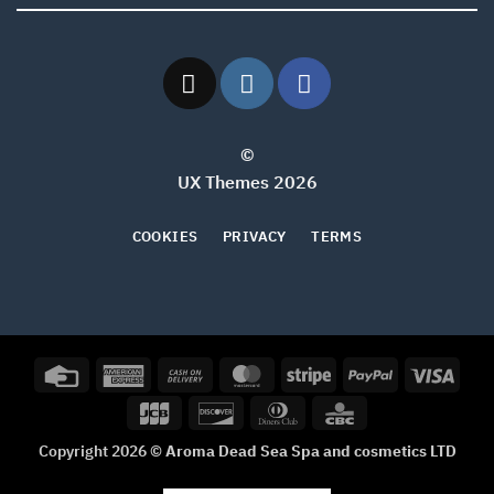
©
2026 UX Themes
COOKIES
PRIVACY
TERMS
Credit
American
Cash
MasterCard
Stripe
PayPal
Visa
Card
Express
On
JCB
Discover
Dinners
CBC
Delivery
Club
Copyright 2026 ©
Aroma Dead Sea Spa and cosmetics LTD