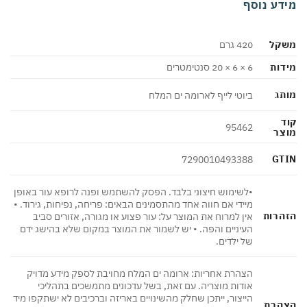
דע נוסף
קל
420 גרם
ות
6 × 6 × 20 סנטימטרים
ג
ביוטי לייף לארומה ים המלח
95462
צר
GT
7290010493388
•לשימוש חיצוני בלבד. הפסק להשתמש ופנה לרופא עור באופן
מיידי אם חווה אחד מהתסמינים הבאים: פריחה, נפיחות, גירוד. •
הרות
אין למרוח את המוצר על: עור פצוע או מגורה, אזורים סביב
העיניים והפה. • יש לשמור את המוצר במקום שלא בהישג ידם
של ילדים.
הצהרת אחריות: ארומה ים המלח מחויבת לספק מידע מדויק
אודות מוצריה. עם זאת, בשל עדכונים מתמשכים בתהליכי
הייצור, ייתכן שחלק מהשינויים באריזה וברכיבים לא ישתקפו מיד
הרת