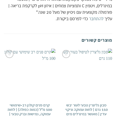
במינרלים, ויטמין C ותמציות צמחים | איזון pH לקרקפת בריאה |
מולה מקצועית עם ניסיון של מעל 20 שנה”
יך
להתחבר
כדי לפרסם ביקורת.
צרים קשורים
אהבתי
אהבתי
סבון גליצרין טבעי לעור יבש
קרם פנים קולגן רב-שימושי
110 גרם | לחות עמוקה וניקוי
100 מ"ל (כמות כפולה) | לחות
וה
עדין | מועשר במינרלים מים
עמוקה, גמישות וברק טבעי |
ומ