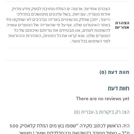
הצהרת אחריות: ארומה ים המלח מחויבת לספק מידע מדויק
אודות מוצריה. עם זאת, בשל עדכונים מתמשכים בתהליכי
הייצור, ייתכן שחלק מהשינויים באריזה וברכיבים לא ישתקפו מיד
הרת
באתר האינטרנט שלנו. אף על פי שהאריזה של המוצרים עשויה
ריות
להשתנות לעתים, אנו מבטיחים את טריותם ואיכותם של כל
המוצרים שלנו. אנא קראו את כל התוויות, האזהרות וההוראות
לפני השימוש בכל מוצר.
ת דעת (0)
ות דעת
There are no reviews 
 רק ביקורות ב-עברית (0)
היה הראשון לכתוב סקירה “שמפו בוץ מים המלח קלאסיק 500
 – טיפול ממוקד בקשקשת ובהתדלדלות שיער | מועשר