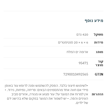
דע נוסף
קל
420 גרם
ות
6 × 6 × 20 סנטימטרים
ג
ארומה ים המלח
95471
צר
GT
7290010492565
•לשימוש חיצוני בלבד. הפסק להשתמש ופנה לרופא עור באופן
מיידי אם חווה אחד מהתסמינים הבאים: פריחה, נפיחות, גירוד. •
הרות
אין למרוח את המוצר על: עור פצוע או מגורה, אזורים סביב
העיניים והפה. • יש לשמור את המוצר במקום שלא בהישג ידם
של ילדים.