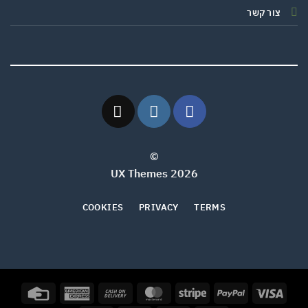
צור קשר
©
2026 UX Themes
COOKIES
PRIVACY
TERMS
Credit
American
Cash
MasterCard
Stripe
PayPal
Visa
Card
Express
On