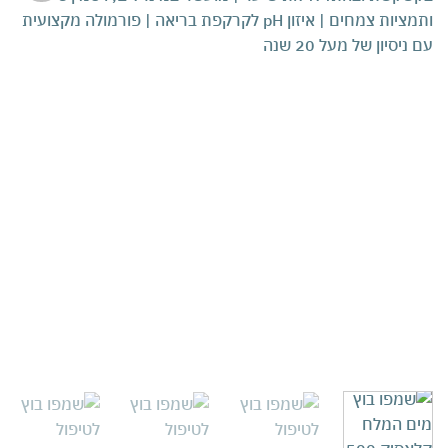
אהבתי