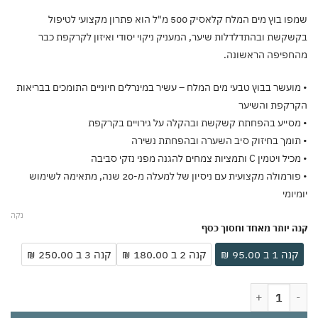
שמפו בוץ מים המלח קלאסיק 500 מ"ל הוא פתרון מקצועי לטיפול
קשת ובהתדלדלות שיער, המעניק ניקוי יסודי ואיזון לקרקפת כבר
פיפה הראשונה.
ועשר בבוץ טבעי מים המלח – עשיר במינרלים חיוניים התומכים בבריאות
קפת והשיער
סייע בהפחתת קשקשת ובהקלה על גירויים בקרקפת
ומך בחיזוק סיב השערה ובהפחתת נשירה
ן C ותמציות צמחים להגנה מפני נזקי סביבה
• פורמולה מקצועית עם ניסיון של למעלה מ-20 שנה, מתאימה לשימוש
ומי
נקה
 יותר מאחד וחסוך כסף
ה 1 ב 95.00 ₪
קנה 2 ב 180.00 ₪
קנה 3 ב 250.00 ₪
וץ מים המלח קלאסיק 500 מ"ל – טיפול ממוקד בקשקשת ובהתדלדלות שיער | מועשר במינרלים, ויטמין C ותמציות צמחים | איזון pH לקרקפת בריאה | פורמולה מקצועית עם ניסיון של מעל 20 שנה