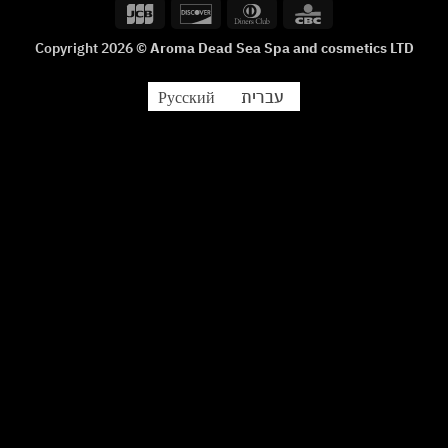
JCB
Discover
Dinners
CBC
Delivery
Club
Copyright 2026 ©
Aroma Dead Sea Spa and cosmetics LTD
עברית
Русский