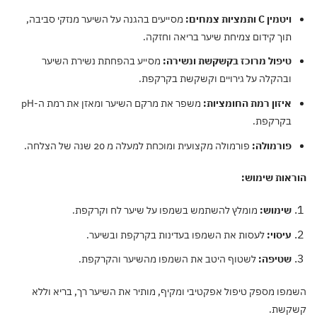
ויטמין C ותמציות צמחים:
מסייעים בהגנה על השיער מנזקי סביבה,
תוך קידום צמיחת שיער בריאה וחזקה.
טיפול מרוכז בקשקשת ונשירה:
מסייע בהפחתת נשירת השיער
ובהקלה על גירויים וקשקשת בקרקפת.
איזון רמת החומציות:
משפר את מרקם השיער ומאזן את רמת ה-pH
בקרקפת.
פורמולה:
פורמולה מקצועית ומוכחת למעלה מ 20 שנה של הצלחה.
אות שימוש:
שימוש:
מומלץ להשתמש בשמפו על שיער לח וקרקפת.
עיסוי:
לעסות את השמפו בעדינות בקרקפת ובשיער.
שטיפה:
לשטוף היטב את השמפו מהשיער והקרקפת.
פו מספק טיפול אפקטיבי ומקיף, מותיר את השיער רך, בריא וללא
קשת.