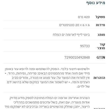
דע נוסף
קל
420 גרם
ות
6 × 6 × 20 סנטימטרים
ג
ביוטי לייף לארומה ים המלח
95733
צר
GT
7290010492848
•לשימוש חיצוני בלבד. הפסק להשתמש ופנה לרופא עור באופן
מיידי אם חווה אחד מהתסמינים הבאים: פריחה, נפיחות, גירוד. •
הרות
אין למרוח את המוצר על: עור פצוע או מגורה, אזורים סביב
העיניים והפה. • יש לשמור את המוצר במקום שלא בהישג ידם
של ילדים.
הצהרת אחריות: ארומה ים המלח מחויבת לספק מידע מדויק
אודות מוצריה. עם זאת, בשל עדכונים מתמשכים בתהליכי
הייצור, ייתכן שחלק מהשינויים באריזה וברכיבים לא ישתקפו מיד