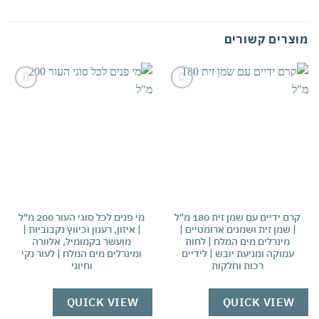
צרים קשורים
אהבתי
אהבתי
קרם ידיים עם שמן זית 180 מ"ל
מי פנים לכל סוגי העור 200 מ"ל
קר
| שמן זית ושמנים ארומטיים |
| איזון, רענון וכיווץ נקבוביות |
מינרלים מים המלח | לחות
מועשר בקמומיל, אלוורה
עמוקה ומניעת יובש | לידיים
ומינרלים מים המלח | לעור נקי
רכות וחלקות
וחיוני
ארו
מג
QUICK VIEW
QUICK VIEW