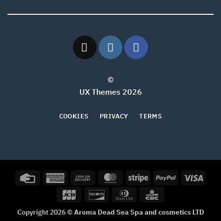
©
2026 UX Themes
COOKIES
PRIVACY
TERMS
Credit
American
Cash
MasterCard
Stripe
PayPal
Visa
Card
Express
On
JCB
Discover
Dinners
CBC
Delivery
Club
Copyright 2026 ©
Aroma Dead Sea Spa and cosmetics LTD