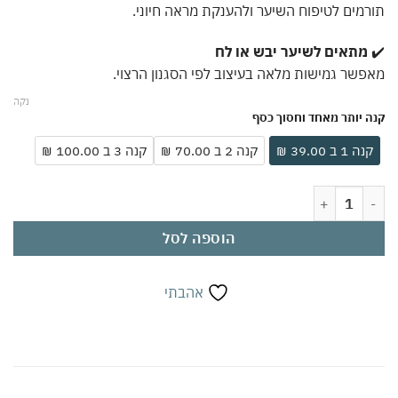
מים לטיפוח השיער ולהענקת מראה חיוני.
מתאים לשיער יבש או לח
שר גמישות מלאה בעיצוב לפי הסגנון הרצוי.
נקה
 יותר מאחד וחסוך כסף
ה 1 ב 39.00 ₪
קנה 2 ב 70.00 ₪
קנה 3 ב 100.00 ₪
ווקס חוחובה לשיער, אחיזה חזקה במיוחד 100 מ"ל | לעיצוב מושלם וברק טבעי | על בסיס מים עם מינרלים מים המלח | מתאים לכל סוגי השיער
הוספה לסל
אהבתי