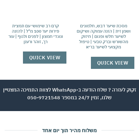
מסכת שיער דבש, חלמונים
קרם רב שימושי עם תמצית
מ
שמן זית | הזנה עמוקה ושיקום
פירות יער 100 מ"ל | להזנה
וש
לשיער חלש ופגום | חיזוק
ונוגדי חמצון | לפנים ולגוף | עור
ת
מהשורש וברק טבעי | טיפול
רך, זוהר ורענן
טבע
מקצועי לשיער בריא
QUICK VIEW
W
QUICK VIEW
זקוק לעזרה ? שלח הודעה ב-WhatsApp לצוות התמיכה המצטיין
שלנו, זמין 24/7 במספר 050-9721548
משלוח מהיר תוך יום אחד