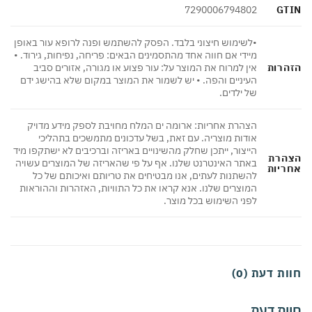
GT
7290006794802
•לשימוש חיצוני בלבד. הפסק להשתמש ופנה לרופא עור באופן
מיידי אם חווה אחד מהתסמינים הבאים: פריחה, נפיחות, גירוד. •
הרות
אין למרוח את המוצר על: עור פצוע או מגורה, אזורים סביב
העיניים והפה. • יש לשמור את המוצר במקום שלא בהישג ידם
של ילדים.
הצהרת אחריות: ארומה ים המלח מחויבת לספק מידע מדויק
אודות מוצריה. עם זאת, בשל עדכונים מתמשכים בתהליכי
הייצור, ייתכן שחלק מהשינויים באריזה וברכיבים לא ישתקפו מיד
הרת
באתר האינטרנט שלנו. אף על פי שהאריזה של המוצרים עשויה
ריות
להשתנות לעתים, אנו מבטיחים את טריותם ואיכותם של כל
המוצרים שלנו. אנא קראו את כל התוויות, האזהרות וההוראות
לפני השימוש בכל מוצר.
ת דעת (0)
ות דעת