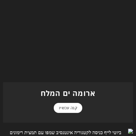
ארומה ים המלח
קנה עכשיו