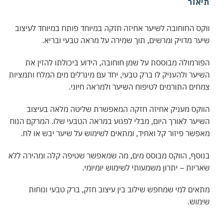
אור
ס החוחובה לשיער אחיזה חזקה במיוחד פותח במיוחד לעיצוב
ר מדויק ומרשים, תוך שמירה על מראה טבעי ובריא.
רמולה מבוססת על שמן חוחובה, הידוע ביכולתו להזין את
ער ולהעניק לו ברק טבעי, יחד עם מינרלים מים המלח ותמציות
ים התורמים לטיפוח השיער ולמראה חיוני.
קס מעניק אחיזה חזקה המאפשרת שליטה מלאה בעיצוב
ער לאורך היום, מבלי לפגוע במראה הטבעי שלו. המרקם הנוח
שר פיזור קל ואחיד, ומתאים לשימוש על שיער יבש או לח.
סף, הווקס מבוסס מים, מה שמאפשר שטיפה קלה ומהירה ללא
יות – יתרון משמעותי לשימוש יומיומי.
ים למי שמחפש שילוב בין עיצוב חזק, ברק טבעי ונוחות
וש.