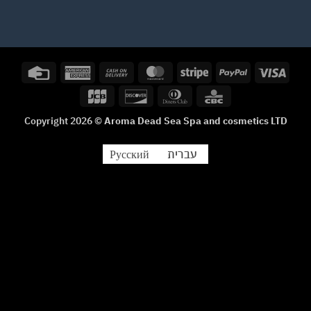
Credit
American
Cash
MasterCard
Stripe
PayPal
Visa
Card
Express
On
JCB
Discover
Dinners
CBC
Delivery
Club
Copyright 2026 ©
Aroma Dead Sea Spa and cosmetics LTD
עברית
Русский