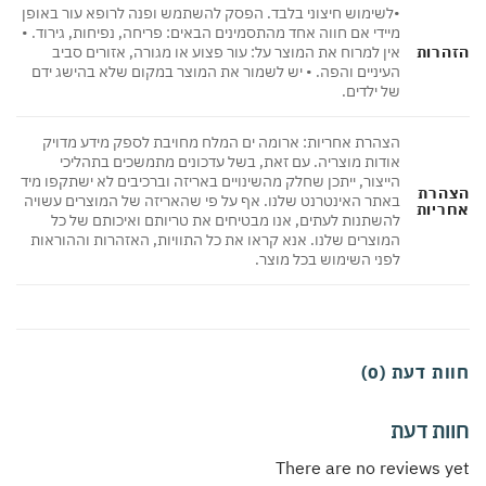
•לשימוש חיצוני בלבד. הפסק להשתמש ופנה לרופא עור באופן
מיידי אם חווה אחד מהתסמינים הבאים: פריחה, נפיחות, גירוד. •
הזהרות
אין למרוח את המוצר על: עור פצוע או מגורה, אזורים סביב
העיניים והפה. • יש לשמור את המוצר במקום שלא בהישג ידם
של ילדים.
הצהרת אחריות: ארומה ים המלח מחויבת לספק מידע מדויק
אודות מוצריה. עם זאת, בשל עדכונים מתמשכים בתהליכי
הייצור, ייתכן שחלק מהשינויים באריזה וברכיבים לא ישתקפו מיד
הצהרת
באתר האינטרנט שלנו. אף על פי שהאריזה של המוצרים עשויה
אחריות
להשתנות לעתים, אנו מבטיחים את טריותם ואיכותם של כל
המוצרים שלנו. אנא קראו את כל התוויות, האזהרות וההוראות
לפני השימוש בכל מוצר.
חוות דעת (0)
חוות דעת
There are no reviews yet