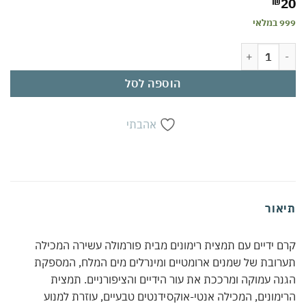
₪
20
999 במלאי
כמות של קרם ידיים עם תמצית רימונים 180 מ"ל | נוגדי חמצון לשמירה על עור צעיר | שמנים ארומטיים ומינרלים מים המלח | מרכך ומגן | לשימוש יומיומי
הוספה לסל
אהבתי
תיאור
קרם ידיים עם תמצית רימונים מבית פורמולה עשירה המכילה
תערובת של שמנים ארומטיים ומינרלים מים המלח, המספקת
הגנה עמוקה ומרככת את עור הידיים והציפורניים. תמצית
הרימונים, המכילה אנטי-אוקסידנטים טבעיים, עוזרת למנוע