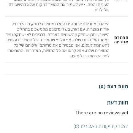
העיניים והפה. • יש לשמור את המוצר במקום שלא בהישג ידם
של ילדים.
הצהרת אחריות: ארומה ים המלח מחויבת לספק מידע מדויק
אודות מוצריה. עם זאת, בשל עדכונים מתמשכים בתהליכי
הייצור, ייתכן שחלק מהשינויים באריזה וברכיבים לא ישתקפו מיד
הרת
באתר האינטרנט שלנו. אף על פי שהאריזה של המוצרים עשויה
ריות
להשתנות לעתים, אנו מבטיחים את טריותם ואיכותם של כל
המוצרים שלנו. אנא קראו את כל התוויות, האזהרות וההוראות
לפני השימוש בכל מוצר.
ת דעת (0)
ות דעת
There are no reviews 
 רק ביקורות ב-עברית (0)