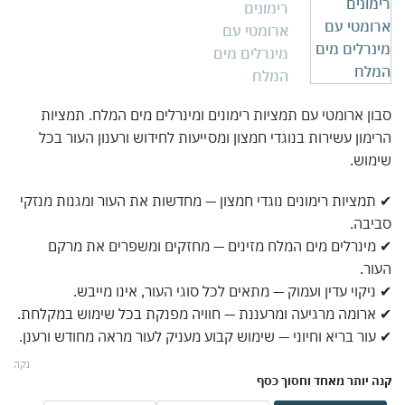
ן ארומטי עם תמציות רימונים ומינרלים מים המלח. תמציות
מון עשירות בנוגדי חמצון ומסייעות לחידוש ורענון העור בכל
וש.
מציות רימונים נוגדי חמצון — מחדשות את העור ומגנות מנזקי
בה.
ינרלים מים המלח מזינים — מחזקים ומשפרים את מרקם
ר.
יקוי עדין ועמוק — מתאים לכל סוגי העור, אינו מייבש.
רומה מרגיעה ומרעננת — חוויה מפנקת בכל שימוש במקלחת.
ור בריא וחיוני — שימוש קבוע מעניק לעור מראה מחודש ורענן.
נקה
 יותר מאחד וחסוך כסף