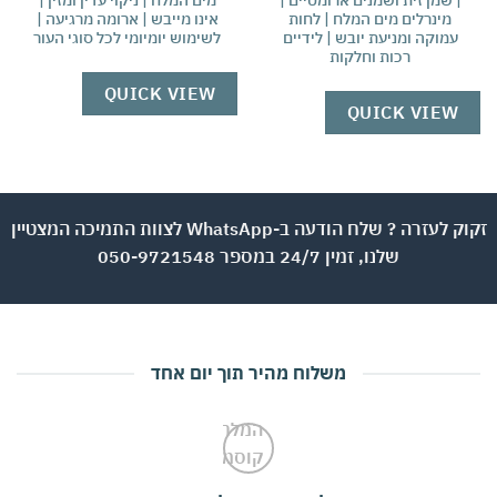
| שמן זית ושמנים ארומטיים |
מים המלח | ניקוי עדין ומזין |
| 
מינרלים מים המלח | לחות
אינו מייבש | ארומה מרגיעה |
עמוקה ומניעת יובש | לידיים
לשימוש יומיומי לכל סוגי העור
ומ
רכות וחלקות
QUICK VIEW
W
QUICK VIEW
זקוק לעזרה ? שלח הודעה ב-WhatsApp לצוות התמיכה המצטיין
שלנו, זמין 24/7 במספר 050-9721548
משלוח מהיר תוך יום אחד