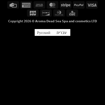
Credit
American
Cash
MasterCard
Stripe
PayPal
Visa
Card
Express
On
JCB
Discover
Dinners
CBC
Delivery
Club
Copyright 2026 ©
Aroma Dead Sea Spa and cosmetics LTD
עברית
Русский