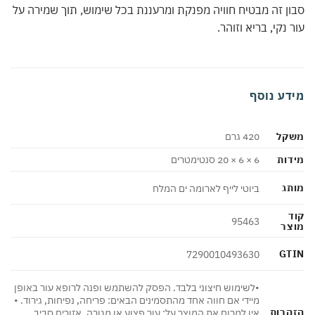
ן זה מבטיח חוויה מפנקת ומרעננת בכל שימוש, תוך שמירה על
 נקי, בריא וזוהר.
דע נוסף
קל
420 גרם
ות
6 × 6 × 20 סנטימטרים
ג
ביוטי לייף לארומה ים המלח
95463
צר
GT
7290010493630
•לשימוש חיצוני בלבד. הפסק להשתמש ופנה לרופא עור באופן
מיידי אם חווה אחד מהתסמינים הבאים: פריחה, נפיחות, גירוד. •
הרות
אין למרוח את המוצר על: עור פצוע או מגורה, אזורים סביב