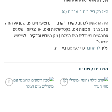
There are no reviews 
 רק ביקורות ב-עברית (0)
 הראשון לכתוב סקירה “קרם ידיים וציפרניים עם שמן עץ התה
180 מ"ל | תכונות אנטיבקטריאליות ואנטי-פונגליות | שמנים
מטיים ומינרלים מים המלח | מגן מיובש וסדקים | לשימוש
יומי”
יך
להתחבר
כדי לפרסם ביקורת.
צרים קשורים
אהבתי
אהבתי