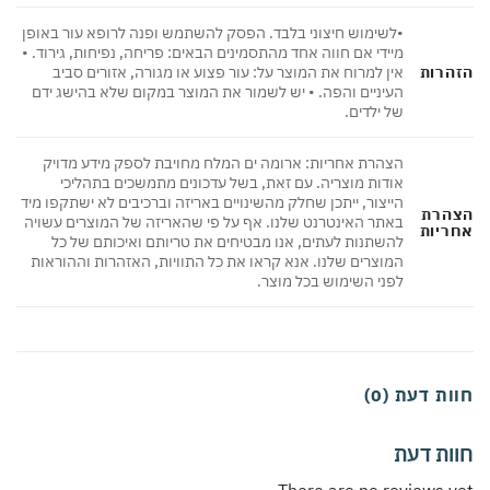
•לשימוש חיצוני בלבד. הפסק להשתמש ופנה לרופא עור באופן
מיידי אם חווה אחד מהתסמינים הבאים: פריחה, נפיחות, גירוד. •
הרות
אין למרוח את המוצר על: עור פצוע או מגורה, אזורים סביב
העיניים והפה. • יש לשמור את המוצר במקום שלא בהישג ידם
של ילדים.
הצהרת אחריות: ארומה ים המלח מחויבת לספק מידע מדויק
אודות מוצריה. עם זאת, בשל עדכונים מתמשכים בתהליכי
הייצור, ייתכן שחלק מהשינויים באריזה וברכיבים לא ישתקפו מיד
הרת
באתר האינטרנט שלנו. אף על פי שהאריזה של המוצרים עשויה
ריות
להשתנות לעתים, אנו מבטיחים את טריותם ואיכותם של כל
המוצרים שלנו. אנא קראו את כל התוויות, האזהרות וההוראות
לפני השימוש בכל מוצר.
ת דעת (0)
ות דעת