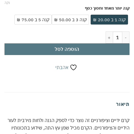
נקה
 יותר מאחד וחסוך כסף
ה 1 ב 20.00 ₪
קנה 3 ב 50.00 ₪
קנה 5 ב 75.00 ₪
ם ידיים וציפרניים עם שמן עץ התה 180 מ"ל | תכונות אנטיבקטריאליות ואנטי-פונגליות | שמנים ארומטיים ומינרלים מים המלח | מגן מיובש וסדקים | לשימוש יומיומי
הוספה לסל
אהבתי
אור
 ידיים וציפורניים זה נוצר כדי לספק הגנה ולחות מירבית לעור
יים והציפורניים. הקרם מכיל שמן עץ התה, שידוע בתכונותיו