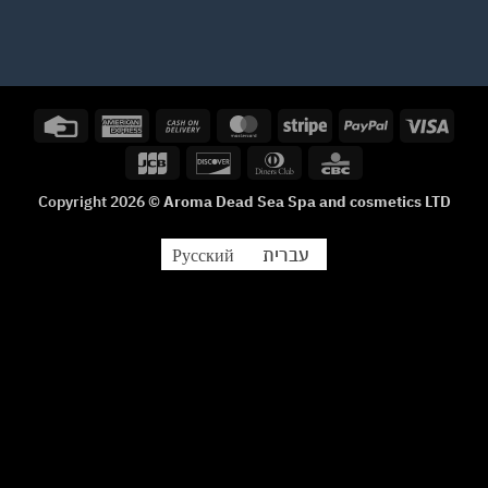
Credit
American
Cash
MasterCard
Stripe
PayPal
Visa
Card
Express
On
JCB
Discover
Dinners
CBC
Delivery
Club
Copyright 2026 ©
Aroma Dead Sea Spa and cosmetics LTD
עברית
Русский