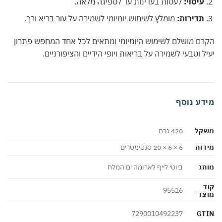
עיסוי:
לעסות בעדינות עד לספיגה מלאה.
תדירות:
מומלץ לשימוש יומיומי לשמירה על עור בריא ורך.
ם מושלם לשימוש היומיומי ומתאים לכל אחד המחפש פתרון
ל וטבעי לשמירה על בריאות ויופי הידיים והציפורניים.
דע נוסף
קל
420 גרם
ות
6 × 6 × 20 סנטימטרים
ג
ביוטי לייף לארומה ים המלח
95516
צר
GT
7290010492237