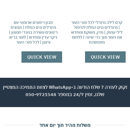
רם לילה מינרלי לכל סוגי העור
סבון רימונים ארומטי עם
| מינרלים מים המלח לטיפול
מינרלים מים המלח | תמצית
ילי עמוק | מזין, משקם ומחדש
רימונים עשירה בנוגדי חמצון |
וקמ
ת העור תוך כדי שינה | ללחות
ניקוי עדין ומחדש | לעור בריא
המ
מתמשכת
ורענן | לכל סוגי העור
W
QUICK VIEW
QUICK VIEW
זקוק לעזרה ? שלח הודעה ב-WhatsApp לצוות התמיכה המצטיין
שלנו, זמין 24/7 במספר 050-9721548
משלוח מהיר תוך יום אחד