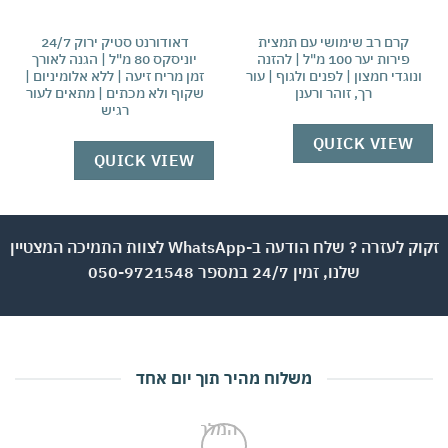
קרם רב שימושי עם תמצית
דאודורנט סטיק ירוק 24/7
פירות יער 100 מ"ל | להזנה
יוניסקס 80 מ"ל | הגנה לאורך
כ
נוגדי חמצון | לפנים ולגוף | עור
זמן מריח זיעה | ללא אלומיניום |
ה
רך, זוהר ורענן
שקוף ולא מכתים | מתאים לעור
רגיש
W
QUICK VIEW
QUICK VIEW
זקוק לעזרה ? שלח הודעה ב-WhatsApp לצוות התמיכה המצטיין
שלנו, זמין 24/7 במספר 050-9721548
משלוח מהיר תוך יום אחד