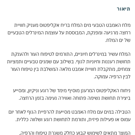
אור
 האמבט הטבעי מים המלח בריח אקליפטוס מעניק חוויית
ה מרגיעה ומפנקת, המבוססת על עוצמת המינרלים הטבעיים
ים המלח.
ח עשיר במינרלים חיוניים, התורמים לטיפוח העור ולהענקת
שת רעננות וחיוניות לגוף. בשילוב עם שמנים טבעיים ותמציות
ים, מתקבלת חוויית אמבט מלאה המשלבת בין טיפוח העור
ן הרפיה עמוקה.
וח האקליפטוס המרענן מוסיף מימד של רוגע וניקיון, ומסייע
ירת תחושת נשימה פתוחה ואווירה נעימה בזמן הרחצה.
ילה במים עם מלח האמבט מסייעת להרפיית הגוף לאחר יום
ס או פעילות פיזית, ותורמת לתחושת רוגע ושלווה כללית.
צר מתאים לשימוש קבוע כחלק משגרת טיפוח והרפיה,