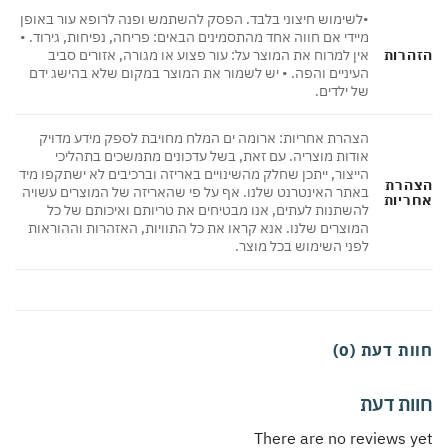
•לשימוש חיצוני בלבד. הפסק להשתמש ופנה לרופא עור באופן
מיידי אם חווה אחד מהתסמינים הבאים: פריחה, נפיחות, גירוד. •
הרות
אין למרוח את המוצר על: עור פצוע או מגורה, אזורים סביב
העיניים והפה. • יש לשמור את המוצר במקום שלא בהישג ידם
של ילדים.
הצהרת אחריות: ארומה ים המלח מחויבת לספק מידע מדויק
אודות מוצריה. עם זאת, בשל עדכונים מתמשכים בתהליכי
הייצור, ייתכן שחלק מהשינויים באריזה וברכיבים לא ישתקפו מיד
הרת
באתר האינטרנט שלנו. אף על פי שהאריזה של המוצרים עשויה
ריות
להשתנות לעתים, אנו מבטיחים את טריותם ואיכותם של כל
המוצרים שלנו. אנא קראו את כל התוויות, האזהרות וההוראות
לפני השימוש בכל מוצר.
ת דעת (0)
ות דעת
There are no reviews 