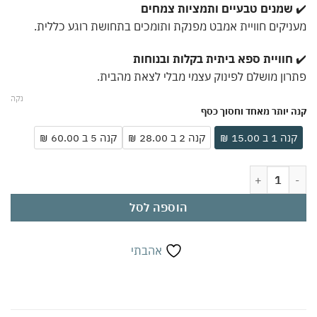
שמנים טבעיים ותמציות צמחים
יקים חוויית אמבט מפנקת ותומכים בתחושת רוגע כללית.
חוויית ספא ביתית בקלות ובנוחות
ון מושלם לפינוק עצמי מבלי לצאת מהבית.
נקה
 יותר מאחד וחסוך כסף
ה 1 ב 15.00 ₪
קנה 2 ב 28.00 ₪
קנה 5 ב 60.00 ₪
 אמבט מים המלח 300 גרם בריח אקליפטוס | להרפיה עמוקה ושחרור הגוף | מועשר במינרלים ושמנים טבעיים | חוויית ספא בבית
הוספה לסל
אהבתי