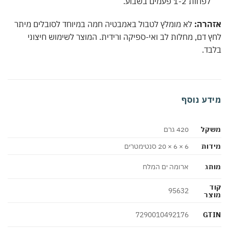
לפחות 1-2 פעמים בשבוע.
הרה:
לא מומלץ לטבול באמבטיה חמה במיוחד לסובלים מיתר
 דם, מחלות לב ואי-ספיקה ורידית. המוצר לשימוש חיצוני
ד.
דע נוסף
קל
420 גרם
ות
6 × 6 × 20 סנטימטרים
ג
ארומה ים המלח
95632
צר
GT
7290010492176