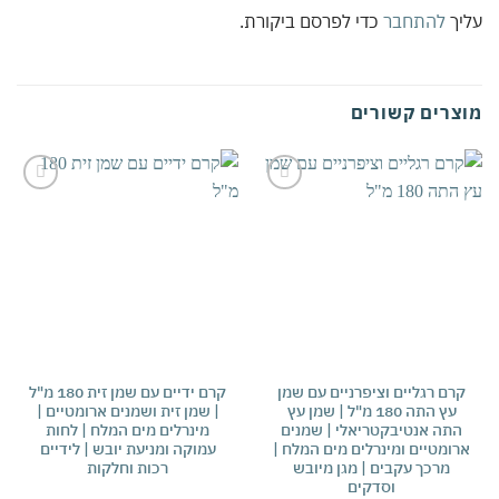
יך
להתחבר
כדי לפרסם ביקורת.
צרים קשורים
אהבתי
אהבתי
רם רגליים וציפרניים עם שמן
קרם ידיים עם שמן זית 180 מ"ל
עץ התה 180 מ"ל | שמן עץ
| שמן זית ושמנים ארומטיים |
מ
התה אנטיבקטריאלי | שמנים
מינרלים מים המלח | לחות
רי
רומטיים ומינרלים מים המלח |
עמוקה ומניעת יובש | לידיים
ני
מרכך עקבים | מגן מיובש
רכות וחלקות
וסדקים