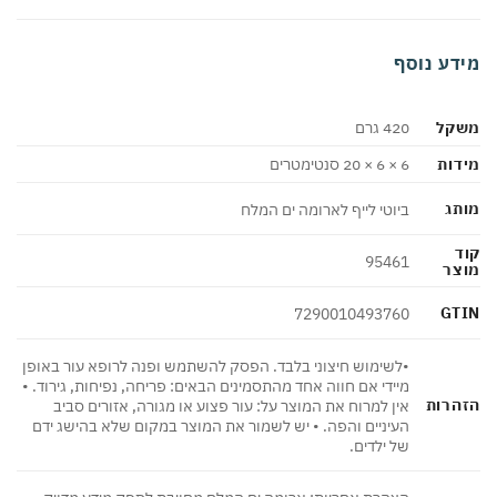
דע נוסף
קל
420 גרם
ות
6 × 6 × 20 סנטימטרים
ג
ביוטי לייף לארומה ים המלח
95461
צר
GT
7290010493760
•לשימוש חיצוני בלבד. הפסק להשתמש ופנה לרופא עור באופן
מיידי אם חווה אחד מהתסמינים הבאים: פריחה, נפיחות, גירוד. •
הרות
אין למרוח את המוצר על: עור פצוע או מגורה, אזורים סביב
העיניים והפה. • יש לשמור את המוצר במקום שלא בהישג ידם
של ילדים.