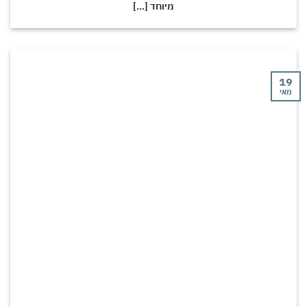
מיוחד [...]
י