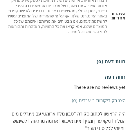
הצהרת אחריות: ארומה ים המלח מחויבת לספק מידע מדויק
אודות מוצריה. עם זאת, בשל עדכונים מתמשכים בתהליכי
הייצור, ייתכן שחלק מהשינויים באריזה וברכיבים לא ישתקפו מיד
הרת
באתר האינטרנט שלנו. אף על פי שהאריזה של המוצרים עשויה
ריות
להשתנות לעתים, אנו מבטיחים את טריותם ואיכותם של כל
המוצרים שלנו. אנא קראו את כל התוויות, האזהרות וההוראות
לפני השימוש בכל מוצר.
ת דעת (0)
ות דעת
There are no reviews 
 רק ביקורות ב-עברית (0)
 הראשון לכתוב סקירה “סבון מלח ארומטי עם מינרלים מים
ח | ניקוי עדין ומזין | אינו מייבש | ארומה מרגיעה | לשימוש
יומי לכל סוגי העור”