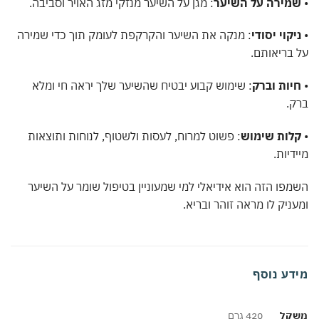
•
שמירה על השיער
: מגן על השיער מנזקי מזג האויר וסביבה.
•
ניקוי יסודי
: מנקה את השיער והקרקפת לעומק תוך כדי שמירה
על בריאותם.
•
חיות וברק
: שימוש קבוע יבטיח שהשיער שלך יראה חי ומלא
ברק.
•
קלות שימוש
: פשוט למרוח, לעסות ולשטוף, לנוחות ותוצאות
מיידיות.
השמפו הזה הוא אידיאלי למי שמעוניין בטיפול שומר על השיער
ומעניק לו מראה זוהר ובריא.
מידע נוסף
משקל
420 גרם