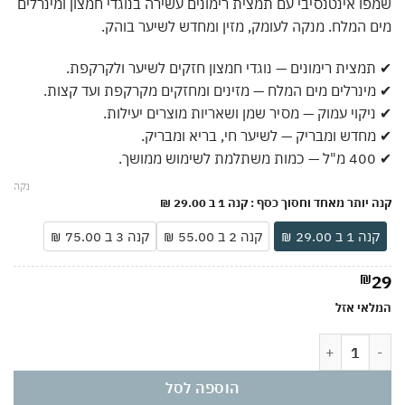
שמפו אינטנסיבי עם תמצית רימונים עשירה בנוגדי חמצון ומינרלים
מים המלח. מנקה לעומק, מזין ומחדש לשיער בוהק.
✔ תמצית רימונים — נוגדי חמצון חזקים לשיער ולקרקפת.
✔ מינרלים מים המלח — מזינים ומחזקים מקרקפת ועד קצות.
✔ ניקוי עמוק — מסיר שמן ושאריות מוצרים יעילות.
✔ מחדש ומבריק — לשיער חי, בריא ומבריק.
✔ 400 מ"ל — כמות משתלמת לשימוש ממושך.
נקה
קנה יותר מאחד וחסוך כסף
: קנה 1 ב 29.00 ₪
קנה 1 ב 29.00 ₪
קנה 2 ב 55.00 ₪
קנה 3 ב 75.00 ₪
₪
29
המלאי אזל
כמות של אינטנסיב שמפו עם תמצית רימונים ומינרלים מים המלח 400 מ"ל | נוגדי חמצון לשיער | מנקה, מזין ומחדש | לשיער בוהק ומלא חיים
הוספה לסל