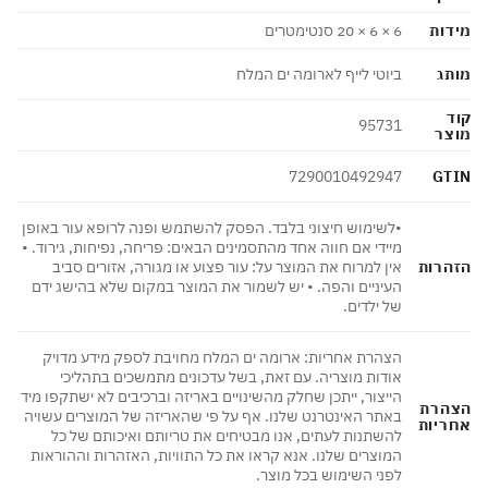
מידות
6 × 6 × 20 סנטימטרים
מותג
ביוטי לייף לארומה ים המלח
קוד
95731
מוצר
GTIN
7290010492947
•לשימוש חיצוני בלבד. הפסק להשתמש ופנה לרופא עור באופן
מיידי אם חווה אחד מהתסמינים הבאים: פריחה, נפיחות, גירוד. •
הזהרות
אין למרוח את המוצר על: עור פצוע או מגורה, אזורים סביב
העיניים והפה. • יש לשמור את המוצר במקום שלא בהישג ידם
של ילדים.
הצהרת אחריות: ארומה ים המלח מחויבת לספק מידע מדויק
אודות מוצריה. עם זאת, בשל עדכונים מתמשכים בתהליכי
הייצור, ייתכן שחלק מהשינויים באריזה וברכיבים לא ישתקפו מיד
הצהרת
באתר האינטרנט שלנו. אף על פי שהאריזה של המוצרים עשויה
אחריות
להשתנות לעתים, אנו מבטיחים את טריותם ואיכותם של כל
המוצרים שלנו. אנא קראו את כל התוויות, האזהרות וההוראות
לפני השימוש בכל מוצר.