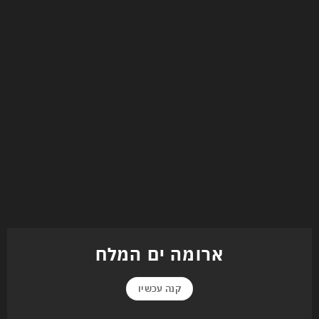
ארומה ים המלח
קנה עכשיו