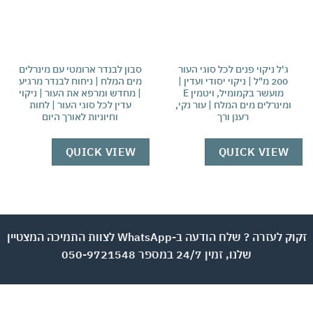
ג'ל ניקוי פנים לכל סוגי העור
סבון לבנדר ארומטי עם מינרלים
200 מ"ל | ניקוי יסודי ועדין |
מים המלח | ניחוח לבנדר מרגיע
מ"ל
מועשר בקמומיל, ויטמין E
| מחדש ומרפא את העור | ניקוי
ומינרלים מים המלח | עור נקי,
עדין לכל סוגי העור | לחות
רענן ורך
וחיוניות לאורך היום
W
QUICK VIEW
QUICK VIEW
זקוק לעזרה ? שלח הודעה ב-WhatsApp לצוות התמיכה המצטיין
שלנו, זמין 24/7 במספר 050-9721548