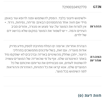
GT
7290010492770
•לשימוש חיצוני בלבד. הפסק להשתמש ופנה לרופא עור באופן
מיידי אם חווה אחד מהתסמינים הבאים: פריחה, נפיחות, גירוד. •
הרות
אין למרוח את המוצר על: עור פצוע או מגורה, אזורים סביב
העיניים והפה. • יש לשמור את המוצר במקום שלא בהישג ידם
של ילדים.
הצהרת אחריות: ארומה ים המלח מחויבת לספק מידע מדויק
אודות מוצריה. עם זאת, בשל עדכונים מתמשכים בתהליכי
הייצור, ייתכן שחלק מהשינויים באריזה וברכיבים לא ישתקפו מיד
הרת
באתר האינטרנט שלנו. אף על פי שהאריזה של המוצרים עשויה
ריות
להשתנות לעתים, אנו מבטיחים את טריותם ואיכותם של כל
המוצרים שלנו. אנא קראו את כל התוויות, האזהרות וההוראות
לפני השימוש בכל מוצר.
ת דעת (0)