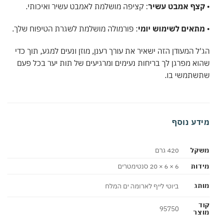
צף אמבט עשיר
: קציפה מושלמת לאמבט עשיר ואיכותי.
תאים לשימוש יומי
: פורמולה מושלמת לשגרת הטיפוח שלך.
ל המעודן הזה ישאיר את עורך רענן, מוזן ונעים למגע, תוך כדי
א מפרגן לך בריחות נעימים ומרגיעים של תות יער בכל פעם
שתמשי בו.
דע נוסף
קל
420 גרם
ות
6 × 6 × 20 סנטימטרים
ג
ביוטי לייף לארומה ים המלח
95750
צר