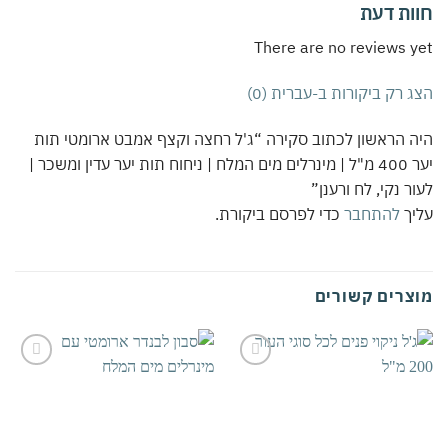
ות דעת
There are no reviews 
 רק ביקורות ב-עברית (0)
 הראשון לכתוב סקירה “ג'ל רחצה וקצף אמבט ארומטי תות
יער 400 מ"ל | מינרלים מים המלח | ניחוח תות יער עדין ומשכר |
ר נקי, לח ורענן”
יך
להתחבר
כדי לפרסם ביקורת.
צרים קשורים
אהבתי
אהבתי