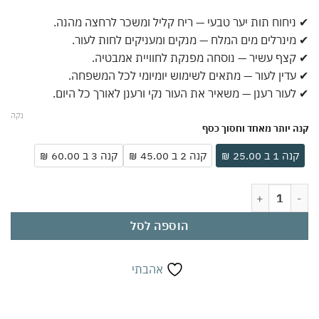
יחוח תות יער טבעי — ריח קליל ומשכר לרחצה מהנה.
ינרלים מים המלח — מנקים ומעניקים לחות לעור.
צף עשיר — נוסחה מפנקת לחוויית אמבטיה.
דין לעור — מתאים לשימוש יומיומי לכל המשפחה.
עור רענן — משאיר את העור נקי ורענן לאורך כל היום.
נקה
 יותר מאחד וחסוך כסף
ה 1 ב 25.00 ₪
קנה 2 ב 45.00 ₪
קנה 3 ב 60.00 ₪
 ג'ל רחצה וקצף אמבט ארומטי תות יער 400 מ"ל | מינרלים מים המלח | ניחוח תות יער עדין ומשכר | לעור נקי, לח ורענן
הוספה לסל
אהבתי