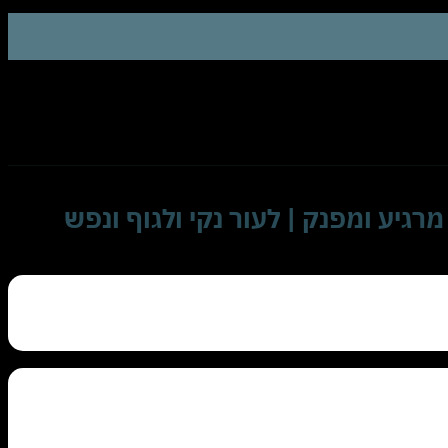
ח | ניחוח לבנדר מרגיע ומפנק | לעור נקי ולגוף ונפש