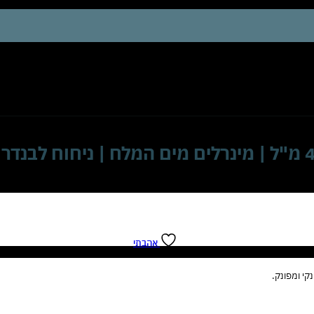
ג'ל רחצה וקצף אמבט ארומטי לבנדר 400 מ"ל | מינרלים מים המל
אהבתי
קי ומפונק.