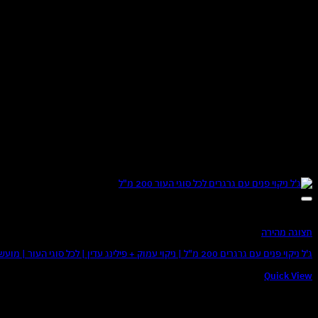
תצוגה מהירה
ג'ל ניקוי פנים עם גרגרים 200 מ"ל | ניקוי עמוק + פילינג עדין | לכל סוגי העור | מועשר בקמומיל, ויטמין E ומינרלים מים המלח
Quick View