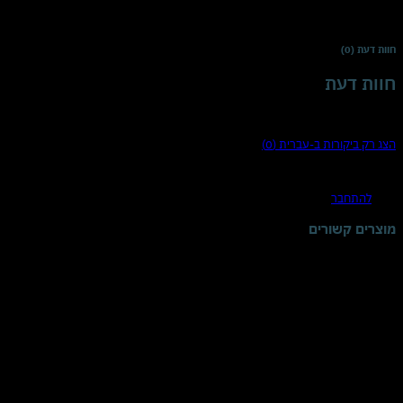
אחריות
להשתנות לעתים, אנו מבטיחים את טריותם ואיכותם של כל המוצרים שלנו. 
חוות דעת (0)
חוות דעת
There are no reviews yet
הצג רק ביקורות ב-עברית (0)
היה הראשון לכתוב סקירה “ג'ל רחצה וקצף אמבט ארומטי לבנדר 400 מ"ל | מינרלים מים המלח | ניחוח לבנדר מרגיע ומפנק | לעור נקי ולגוף ונפש רגועים”
עליך
להתחבר
כדי לפרסם ביקורת.
מוצרים קשורים