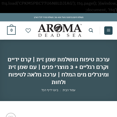
ttq.load('CPKMSPBC77U6N8LDJIAG'); ttq.page(); }(window,
Skip
document, 'ttq');
to
משלוח חינם בהזמנה מעל 400 ₪ | משלוח מהיר לכל הארץ
content
0
ערכת טיפוח מושלמת שמן זית | קרם ידיים
וקרם רגליים + 3 מוצרי פנים | עם שמן זית
ומינרלים מים המלח | ערכה מלאה לטיפוח
ולחות
עמוד הבית
/
ביוטי לייף הכל