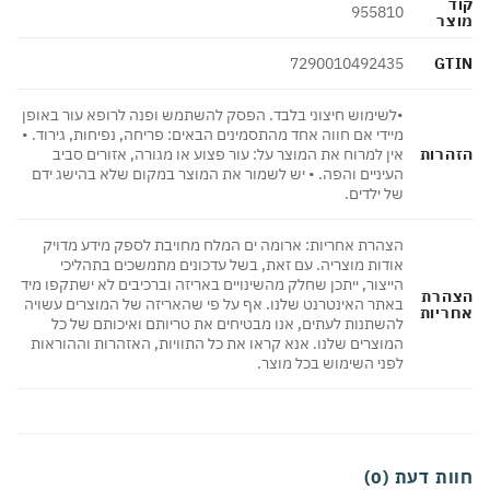
קוד
955810
מוצר
GTIN
7290010492435
•לשימוש חיצוני בלבד. הפסק להשתמש ופנה לרופא עור באופן
מיידי אם חווה אחד מהתסמינים הבאים: פריחה, נפיחות, גירוד. •
הזהרות
אין למרוח את המוצר על: עור פצוע או מגורה, אזורים סביב
העיניים והפה. • יש לשמור את המוצר במקום שלא בהישג ידם
של ילדים.
הצהרת אחריות: ארומה ים המלח מחויבת לספק מידע מדויק
אודות מוצריה. עם זאת, בשל עדכונים מתמשכים בתהליכי
הייצור, ייתכן שחלק מהשינויים באריזה וברכיבים לא ישתקפו מיד
הצהרת
באתר האינטרנט שלנו. אף על פי שהאריזה של המוצרים עשויה
אחריות
להשתנות לעתים, אנו מבטיחים את טריותם ואיכותם של כל
המוצרים שלנו. אנא קראו את כל התוויות, האזהרות וההוראות
לפני השימוש בכל מוצר.
חוות דעת (0)