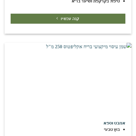
טיפול בקרקפת ושיער בריא
קנה עכשיו
אמבט וספא
בוץ טבעי