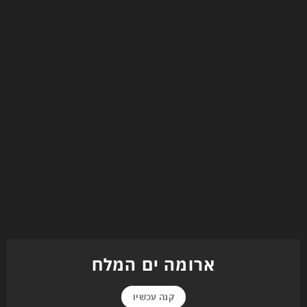
ארומה ים המלח
קנה עכשיו