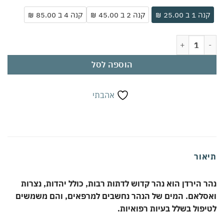
קנה 1 ב 25.00 ₪
קנה 2 ב 45.00 ₪
קנה 4 ב 85.00 ₪
כמות של מים מהירדן 250 מ"ל | עשירים ב-49 מינרלים טבעיים | מסייעים בהרגעת הגוף והנפש | מחזקים מערכת חיסונית | מסייעים בכאבי ראש ודלקות
הוספה לסל
אהבתי
תיאור
נהר הירדן הוא נהר קדוש לדתות רבות, כולל יהדות, נצרות
ואסלאם. המים של הנהר נחשבים למרפאים, והם משמשים
לטיפול בשלל בעיות רפואיות.