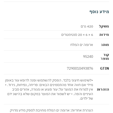
מידע נוסף
משקל
420 גרם
מידות
6 × 6 × 20 סנטימטרים
מותג
ארומה ים המלח
קוד
95240
מוצר
GTIN
7290010493876
•לשימוש חיצוני בלבד. הפסק להשתמש ופנה לרופא עור באופן
מיידי אם חווה אחד מהתסמינים הבאים: פריחה, נפיחות, גירוד. •
הזהרות
אין למרוח את המוצר על: עור פצוע או מגורה, אזורים סביב
העיניים והפה. • יש לשמור את המוצר במקום שלא בהישג ידם
של ילדים.
הצהרת אחריות: ארומה ים המלח מחויבת לספק מידע מדויק