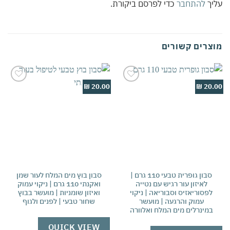
עליך
להתחבר
כדי לפרסם ביקורת.
מוצרים קשורים
20.00 ₪
20.00 ₪
אהבתי
אהבתי
סבון גופרית טבעי 110 גרם |
סבון בוץ מים המלח לעור שמן
לאיזון עור רגיש עם נטייה
ואקנתי 110 גרם | ניקוי עמוק
לפסוריאזיס וסבוריאה | ניקוי
ואיזון שומניות | מועשר בבוץ
עמוק והרגעה | מועשר
שחור טבעי | לפנים ולגוף
במינרלים מים המלח ואלוורה
QUICK VIEW