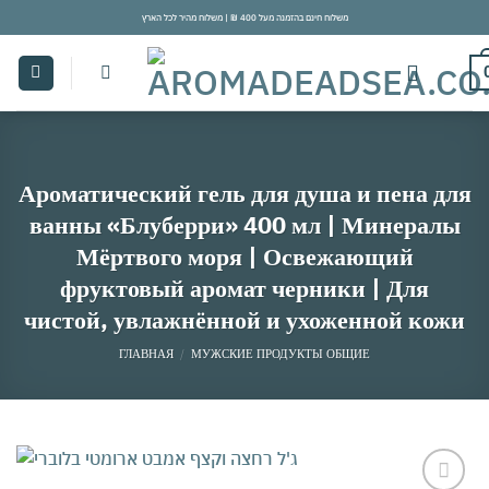
Skip
משלוח חינם בהזמנה מעל 400 ₪ | משלוח מהיר לכל הארץ
to
content
Ароматический гель для душа и пена для
ванны «Блуберри» 400 мл | Минералы
Мёртвого моря | Освежающий
фруктовый аромат черники | Для
чистой, увлажнённой и ухоженной кожи
ГЛАВНАЯ
/
МУЖСКИЕ ПРОДУКТЫ ОБЩИЕ