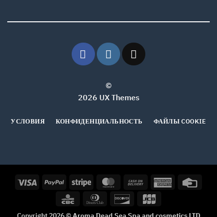
©
2026 UX Themes
УСЛОВИЯ
КОНФИДЕНЦИАЛЬНОСТЬ
ФАЙЛЫ COOKIE
Visa
PayPal
Stripe
MasterCard
Cash
American
Credi
On
Express
Card
CBC
Dinners
Discover
JCB
Delivery
Club
Copyright 2026 ©
Aroma Dead Sea Spa and cosmetics LTD