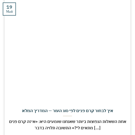
19
Май
איך לבחור קרם פנים לפי סוג העור — המדריך המלא
אחת השאלות הנפוצות ביותר שאנחנו שומעים היא: «איזה קרם פנים
מתאים לי?» התשובה תלויה בדבר [...]