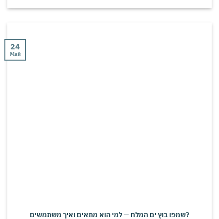
24
Май
שמפו בוץ ים המלח — למי הוא מתאים ואיך משתמשים?