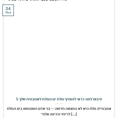
24
Май
5 סיבות למה כדאי להוסיף מלח ים המלח לאמבטיה שלך
אמבטיית מלח היא לא המצאה חדשה — בני אדם השתמשו בים המלח
לריפוי ורגיעה אלפי [...]