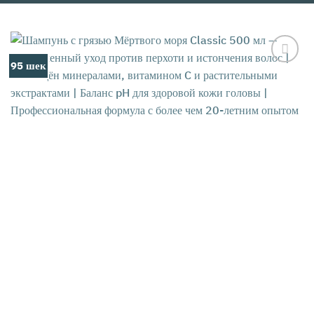
95 шек
אהבתי