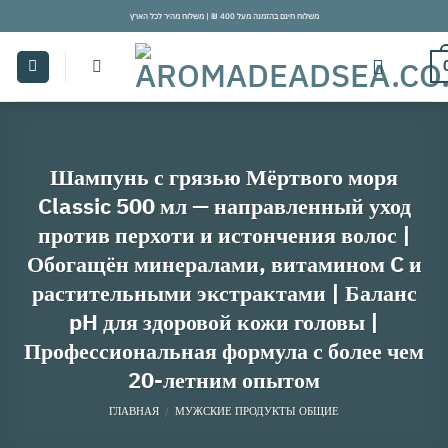
Skip
משלוח חינם בהזמנה מעל 400 ₪ | משלוח מהיר לכל הארץ
to
content
Шампунь с грязью Мёртвого моря
Classic 500 мл — направленный уход
против перхоти и истончения волос |
Обогащён минералами, витамином C и
растительными экстрактами | Баланс
pH для здоровой кожи головы |
Профессиональная формула с более чем
20-летним опытом
ГЛАВНАЯ
/
МУЖСКИЕ ПРОДУКТЫ ОБЩИЕ