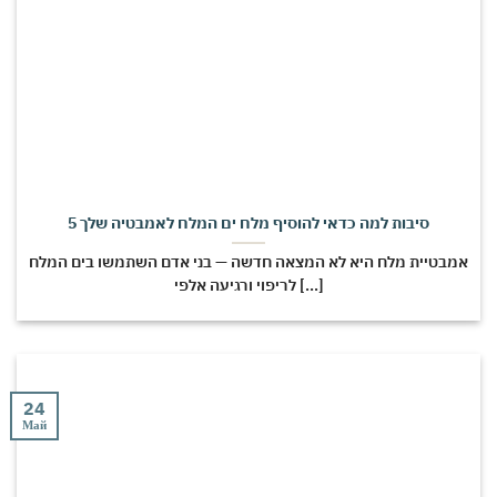
5 סיבות למה כדאי להוסיף מלח ים המלח לאמבטיה שלך
אמבטיית מלח היא לא המצאה חדשה — בני אדם השתמשו בים המלח
לריפוי ורגיעה אלפי [...]
24
Май