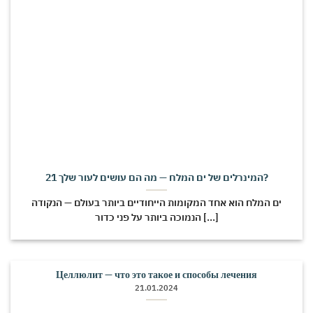
21 המינרלים של ים המלח — מה הם עושים לעור שלך?
ים המלח הוא אחד המקומות הייחודיים ביותר בעולם — הנקודה
הנמוכה ביותר על פני כדור [...]
Целлюлит — что это такое и способы лечения
21.01.2024