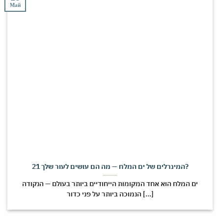
Май
21 המינרלים של ים המלח — מה הם עושים לעור שלך?
ים המלח הוא אחד המקומות הייחודיים ביותר בעולם — הנקודה
הנמוכה ביותר על פני כדור [...]