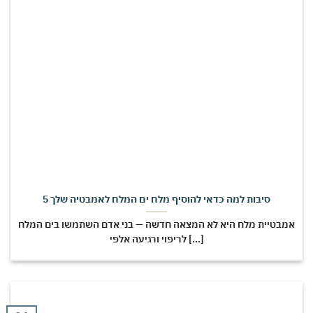
5 סיבות למה כדאי להוסיף מלח ים המלח לאמבטיה שלך
אמבטיית מלח היא לא המצאה חדשה — בני אדם השתמשו בים המלח
לריפוי ורגיעה אלפי [...]