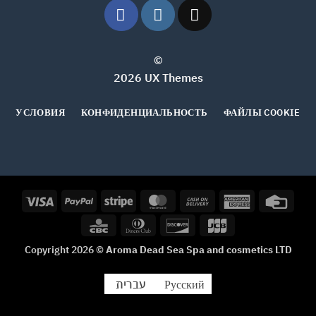
©
2026 UX Themes
УСЛОВИЯ
КОНФИДЕНЦИАЛЬНОСТЬ
ФАЙЛЫ COOKIE
Visa
PayPal
Stripe
MasterCard
Cash
American
Credi
On
Express
Card
CBC
Dinners
Discover
JCB
Delivery
Club
Copyright 2026 ©
Aroma Dead Sea Spa and cosmetics LTD
עברית
Русский