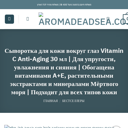
Skip
משלוח חינם בהזמנה מעל 400 ₪ | משלוח מהיר לכל הארץ
to
content
Сыворотка для кожи вокруг глаз Vitamin
C Anti-Aging 30 мл | Для упругости,
увлажнения и сияния | Обогащена
витаминами A+E, растительными
экстрактами и минералами Мёртвого
моря | Подходит для всех типов кожи
ГЛАВНАЯ
/
БЕСТСЕЛЛЕРЫ