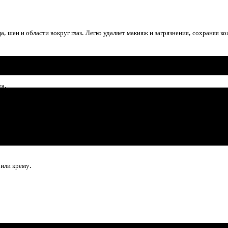
, шеи и области вокруг глаз. Легко удаляет макияж и загрязнения, сохраняя к
и сильного трения.
та.
ительную кожу.
или крему.