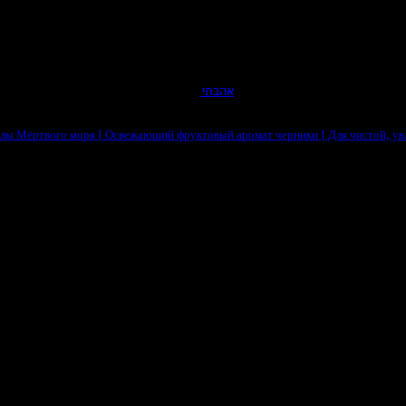
אהבתי
алы Мёртвого моря | Освежающий фруктовый аромат черники | Для чистой, у