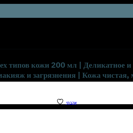
ех типов кожи 200 мл | Деликатное 
 макияж и загрязнения | Кожа чистая,
אהבתי