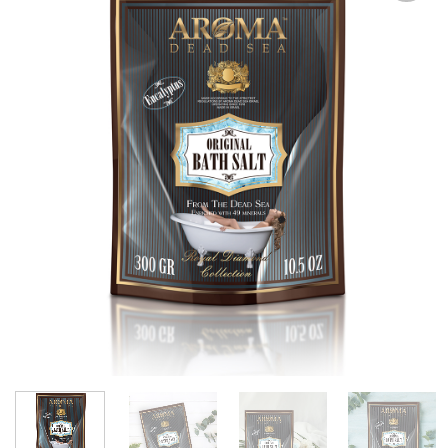
אהבתי