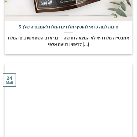
5 סיבות למה כדאי להוסיף מלח ים המלח לאמבטיה שלך
אמבטיית מלח היא לא המצאה חדשה — בני אדם השתמשו בים המלח
לריפוי ורגיעה אלפי [...]
24
Май