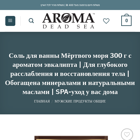
Skip
משלוח חינם בהזמנה מעל 400 ₪ | משלוח מהיר לכל הארץ
to
content
0
Соль для ванны Мёртвого моря 300 г с
ароматом эвкалипта | Для глубокого
расслабления и восстановления тела |
Обогащена минералами и натуральными
маслами | SPA-уход у вас дома
ГЛАВНАЯ
/
МУЖСКИЕ ПРОДУКТЫ ОБЩИЕ