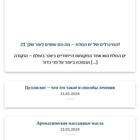
21 המינרלים של ים המלח — מה הם עושים לעור שלך?
ים המלח הוא אחד המקומות הייחודיים ביותר בעולם — הנקודה
הנמוכה ביותר על פני כדור [...]
Целлюлит — что это такое и способы лечения
21.01.2024
Ароматические массажные масла
21.01.2024