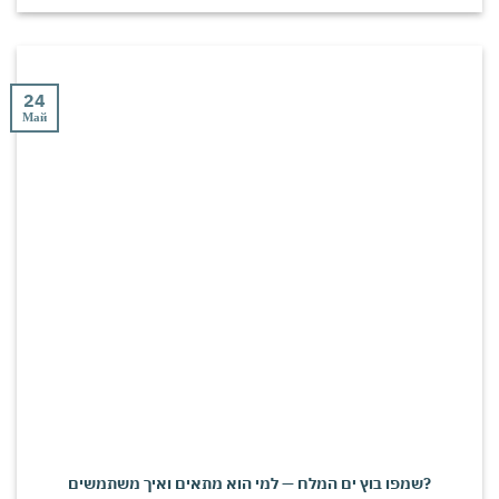
24
Май
שמפו בוץ ים המלח — למי הוא מתאים ואיך משתמשים?