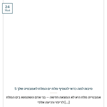
24
Май
5 סיבות למה כדאי להוסיף מלח ים המלח לאמבטיה שלך
אמבטיית מלח היא לא המצאה חדשה — בני אדם השתמשו בים המלח
לריפוי ורגיעה אלפי [...]