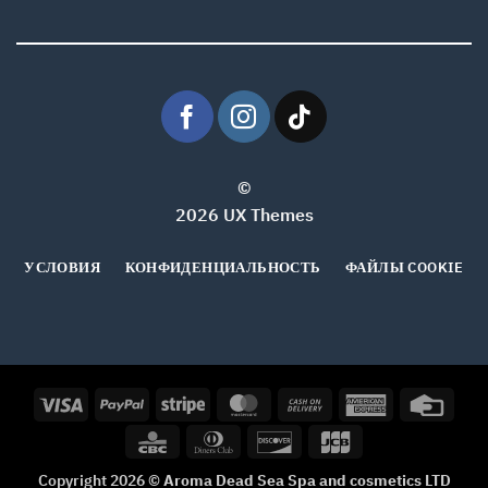
©
2026 UX Themes
УСЛОВИЯ
КОНФИДЕНЦИАЛЬНОСТЬ
ФАЙЛЫ COOKIE
Visa
PayPal
Stripe
MasterCard
Cash
American
Credi
On
Express
Card
CBC
Dinners
Discover
JCB
Delivery
Club
Copyright 2026 ©
Aroma Dead Sea Spa and cosmetics LTD