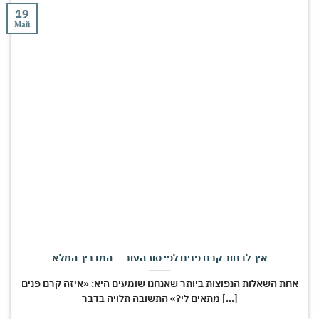
19
Май
איך לבחור קרם פנים לפי סוג העור — המדריך המלא
אחת השאלות הנפוצות ביותר שאנחנו שומעים היא: «איזה קרם פנים
מתאים לי?» התשובה תלויה בדבר [...]