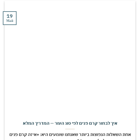
19
Май
איך לבחור קרם פנים לפי סוג העור — המדריך המלא
אחת השאלות הנפוצות ביותר שאנחנו שומעים היא: «איזה קרם פנים