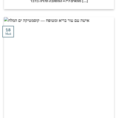
מתאים לי?» התשובה תלויה בדבר [...]
18
Май