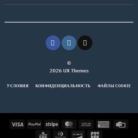
©
2026 UX Themes
УСЛОВИЯ
КОНФИДЕНЦИАЛЬНОСТЬ
ФАЙЛЫ COOKIE
Visa
PayPal
Stripe
MasterCard
Cash
American
Credi
On
Express
Card
CBC
Dinners
Discover
JCB
Delivery