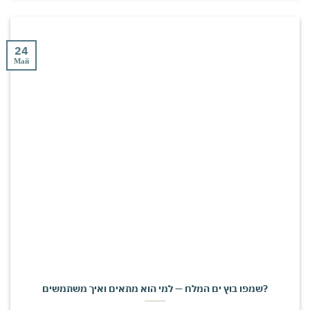
24
Май
שמפו בוץ ים המלח — למי הוא מתאים ואיך משתמשים?