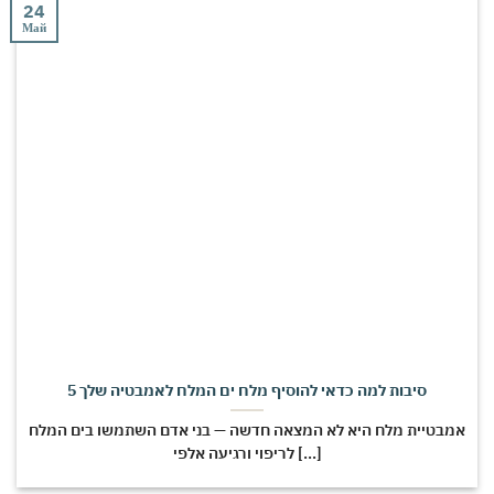
24
Май
5 סיבות למה כדאי להוסיף מלח ים המלח לאמבטיה שלך
אמבטיית מלח היא לא המצאה חדשה — בני אדם השתמשו בים המלח
לריפוי ורגיעה אלפי [...]