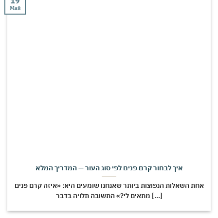
19
Май
איך לבחור קרם פנים לפי סוג העור — המדריך המלא
אחת השאלות הנפוצות ביותר שאנחנו שומעים היא: «איזה קרם פנים
מתאים לי?» התשובה תלויה בדבר [...]