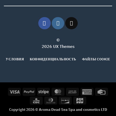
©
2026 UX Themes
УСЛОВИЯ
КОНФИДЕНЦИАЛЬНОСТЬ
ФАЙЛЫ COOKIE
Visa
PayPal
Stripe
MasterCard
Cash
American
Credi
On
Express
Card
CBC
Dinners
Discover
JCB
Delivery
Club
Copyright 2026 ©
Aroma Dead Sea Spa and cosmetics LTD