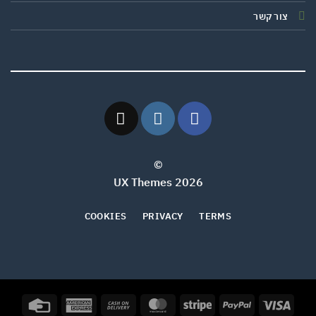
צור קשר
©
2026 UX Themes
COOKIES
PRIVACY
TERMS
Credit
American
Cash
MasterCard
Stripe
PayPal
Visa