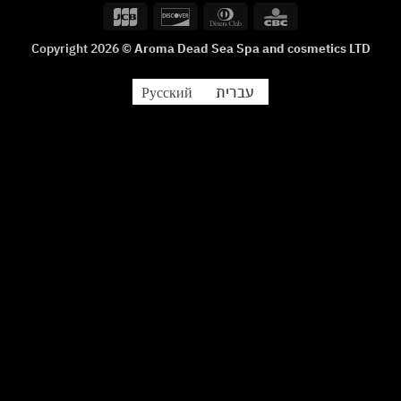
Card
Express
On
JCB
Discover
Dinners
CBC
Delivery
Club
Copyright 2026 ©
Aroma Dead Sea Spa and cosmetics LTD
עברית
Русский