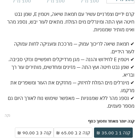
קרם ידיים וצפרניים עשיר עם חמאת שיאה, ויטמין E, שמן נבט
ה ועץ התה ומינרלים מים המלח. מתאים לעור יבש, נספג מהר
נו מותיר שמנוניות.
מאת שיאה לריכוך עמוק — מרככת ומעניקה לחות עמוקה
ר הידיים.
 והגנה — מגן מרדיקלים חופשיים ונזקי סביבה.
מן נבט חיטה ועץ התה — מזינים ומחדשים, מותירים עור רך
יא.
ינרלים מים המלח לחיזוק — מחזקים את העור ומשפרים את
מו.
ספג מהר ללא שמנוניות — מאפשר שימוש נוח לאורך היום גם
פר פעמים.
נקה
 יותר מאחד וחסוך כסף
ה 1 ב 35.00 ₪
קנה 2 ב 65.00 ₪
קנה 3 ב 90.00 ₪