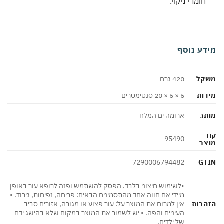
חומרי ניקוי.
דע נוסף
קל
420 גרם
ות
6 × 6 × 20 סנטימטרים
ג
ארומה ים המלח
95490
צר
GT
7290006794482
•לשימוש חיצוני בלבד. הפסק להשתמש ופנה לרופא עור באופן
מיידי אם חווה אחד מהתסמינים הבאים: פריחה, נפיחות, גירוד. •
הרות
אין למרוח את המוצר על: עור פצוע או מגורה, אזורים סביב
העיניים והפה. • יש לשמור את המוצר במקום שלא בהישג ידם
של ילדים.