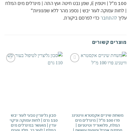
100 מ"ל | ויטמין E, שמן נבט חיטה ועץ התה | מינרלים מים המלח
חות עמוקה לעור יבש | נספג מהר ללא שמנוניות”
יך
להתחבר
כדי לפרסם ביקורת.
צרים קשורים
אהבתי
אהבתי
שחת שיניים אקסטרא וויטנינג
סבון גליצרין טבעי לעור יבש
ק
פרו 100 מ"ל | מינרלים מים
110 גרם | לחות עמוקה וניקוי
המלח, פלואוריד וטיטניום |
עדין | מועשר במינרלים מים
ונו
חזקת אמייל ומונעת עששת |
המלח | לעור רך, חלק ונעים