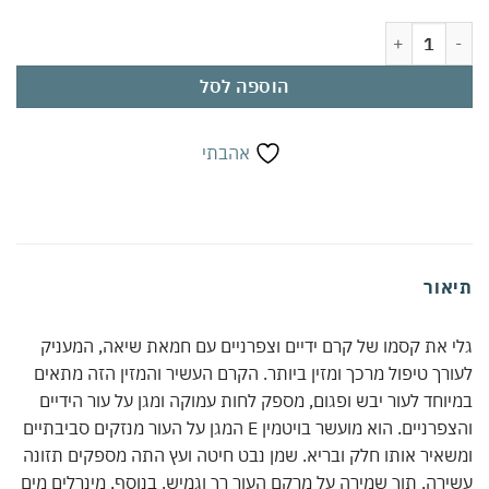
רם ידיים וצפרניים עם חמאת שיאה 100 מ"ל | ויטמין E, שמן נבט חיטה ועץ התה | מינרלים מים המלח | לחות עמוקה לעור יבש | נספג מהר ללא שמנוניות
הוספה לסל
אהבתי
אור
 את קסמו של קרם ידיים וצפרניים עם חמאת שיאה, המעניק
רך טיפול מרכך ומזין ביותר. הקרם העשיר והמזין הזה מתאים
וחד לעור יבש ופגום, מספק לחות עמוקה ומגן על עור הידיים
והצפרניים. הוא מועשר בויטמין E המגן על העור מנזקים סביבתיים
איר אותו חלק ובריא. שמן נבט חיטה ועץ התה מספקים תזונה
רה, תוך שמירה על מרקם העור רך וגמיש. בנוסף, מינרלים מים