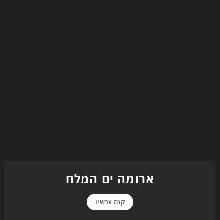
ארומה ים המלח
קנה עכשיו