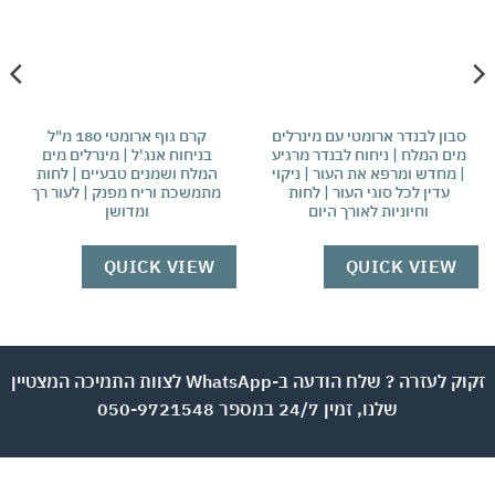
בון לבנדר ארומטי עם מינרלים
קרם גוף ארומטי 180 מ"ל
ים המלח | ניחוח לבנדר מרגיע
בניחוח אנג'ל | מינרלים מים
גר
 מחדש ומרפא את העור | ניקוי
המלח ושמנים טבעיים | לחות
טב
עדין לכל סוגי העור | לחות
מתמשכת וריח מפנק | לעור רך
ו
וחיוניות לאורך היום
ומדושן
W
QUICK VIEW
QUICK VIEW
זקוק לעזרה ? שלח הודעה ב-WhatsApp לצוות התמיכה המצטיין
שלנו, זמין 24/7 במספר 050-9721548