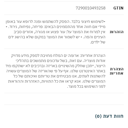
GT
7290010493258
•לשימוש חיצוני בלבד. הפסק להשתמש ופנה לרופא עור באופן
מיידי אם חווה אחד מהתסמינים הבאים: פריחה, נפיחות, גירוד. •
הרות
אין למרוח את המוצר על: עור פצוע או מגורה, אזורים סביב
העיניים והפה. • יש לשמור את המוצר במקום שלא בהישג ידם
של ילדים.
הצהרת אחריות: ארומה ים המלח מחויבת לספק מידע מדויק
אודות מוצריה. עם זאת, בשל עדכונים מתמשכים בתהליכי
הייצור, ייתכן שחלק מהשינויים באריזה וברכיבים לא ישתקפו מיד
הרת
באתר האינטרנט שלנו. אף על פי שהאריזה של המוצרים עשויה
ריות
להשתנות לעתים, אנו מבטיחים את טריותם ואיכותם של כל
המוצרים שלנו. אנא קראו את כל התוויות, האזהרות וההוראות
לפני השימוש בכל מוצר.
ת דעת (0)