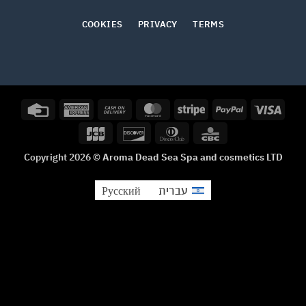
COOKIES
PRIVACY
TERMS
Credit
American
Cash
MasterCard
Stripe
PayPal
Visa
Card
Express
On
JCB
Discover
Dinners
CBC
Delivery
Club
Copyright 2026 ©
Aroma Dead Sea Spa and cosmetics LTD
עברית
Русский