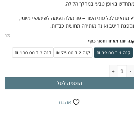
דש באופן טבעי במהלך הלילה.
תאים לכל סוגי העור – פורמולה נעימה לשימוש יומיומי,
גת היטב ואינה מותירה תחושת כבדות.
נקה
 יותר מאחד וחסוך כסף
ה 1 ב 39.00 ₪
קנה 2 ב 75.00 ₪
קנה 3 ב 100.00 ₪
ה עם שמן זית 50 מ״ל | קרם הזנה עשיר ללילה | מועשר בוויטמין E ומינרלים מים המלח | מעניק לחות, רכות וגמישות לעור | מתאים לכל סוגי העור ולשימוש יומיומי
הוספה לסל
אהבתי