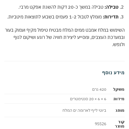
טבילה:
טבילה במשך כ-20 דקות להשגת אפקט מרבי.
תדירות:
מומלץ לטבול 1-2 פעמים בשבוע לתוצאות מיטביות.
מוש במלח אמבט ממים המלח מבטיח טיפול מקיף ועמוק בעור
ערכת העצבים, ומסייע ליצירת חוויה של רוגע ושיקום לגוף
פש.
דע נוסף
קל
420 גרם
ות
6 × 6 × 20 סנטימטרים
ג
ביוטי לייף לארומה ים המלח
95526
צר