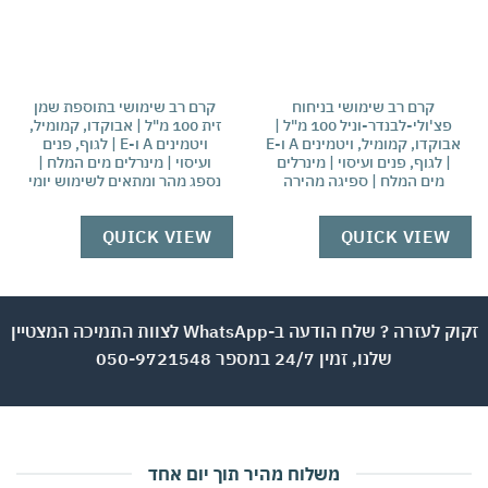
קרם רב שימושי בניחוח
קרם רב שימושי בתוספת שמן
פצ'ולי-לבנדר-וניל 100 מ"ל |
זית 100 מ"ל | אבוקדו, קמומיל,
מי
אבוקדו, קמומיל, ויטמינים A ו-E
ויטמינים A ו-E | לגוף, פנים
מזי
| לגוף, פנים ועיסוי | מינרלים
ועיסוי | מינרלים מים המלח |
וי
מים המלח | ספיגה מהירה
נספג מהר ומתאים לשימוש יומי
W
QUICK VIEW
QUICK VIEW
זקוק לעזרה ? שלח הודעה ב-WhatsApp לצוות התמיכה המצטיין
שלנו, זמין 24/7 במספר 050-9721548
משלוח מהיר תוך יום אחד