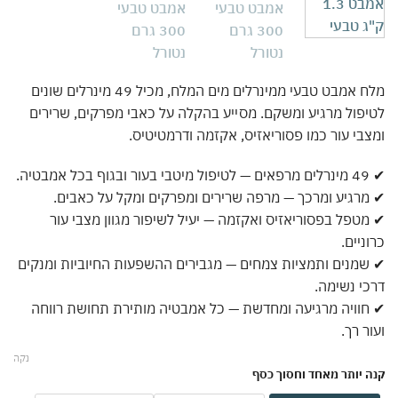
מלח אמבט טבעי ממינרלים מים המלח, מכיל 49 מינרלים שונים
פול מרגיע ומשקם. מסייע בהקלה על כאבי מפרקים, שרירים
בי עור כמו פסוריאזיס, אקזמה ודרמטיטיס.
יה.
רגיע ומרכך — מרפה שרירים ומפרקים ומקל על כאבים.
טפל בפסוריאזיס ואקזמה — יעיל לשיפור מגוון מצבי עור
ניים.
מנים ותמציות צמחים — מגבירים ההשפעות החיוביות ומנקים
י נשימה.
וויה מרגיעה ומחדשת — כל אמבטיה מותירת תחושת רווחה
ר רך.
נקה
 יותר מאחד וחסוך כסף