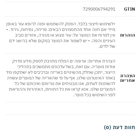
GT
7290006794291
•לשימוש חיצוני בלבד. הפסק להשתמש ופנה לרופא עור באופן
מיידי אם חווה אחד מהתסמינים הבאים: פריחה, נפיחות, גירוד. •
הרות
אין למרוח את המוצר על: עור פצוע או מגורה, אזורים סביב
העיניים והפה. • יש לשמור את המוצר במקום שלא בהישג ידם
של ילדים.
הצהרת אחריות: ארומה ים המלח מחויבת לספק מידע מדויק
אודות מוצריה. עם זאת, בשל עדכונים מתמשכים בתהליכי
הייצור, ייתכן שחלק מהשינויים באריזה וברכיבים לא ישתקפו מיד
הרת
באתר האינטרנט שלנו. אף על פי שהאריזה של המוצרים עשויה
ריות
להשתנות לעתים, אנו מבטיחים את טריותם ואיכותם של כל
המוצרים שלנו. אנא קראו את כל התוויות, האזהרות וההוראות
לפני השימוש בכל מוצר.
ת דעת (0)