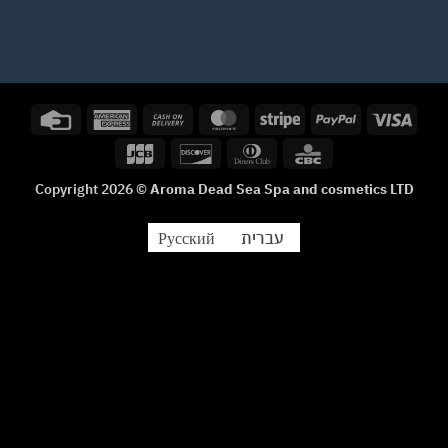
Credit
American
Cash
MasterCard
Stripe
PayPal
Visa
Card
Express
On
JCB
Discover
Dinners
CBC
Delivery
Club
Copyright 2026 ©
Aroma Dead Sea Spa and cosmetics LTD
עברית
Русский