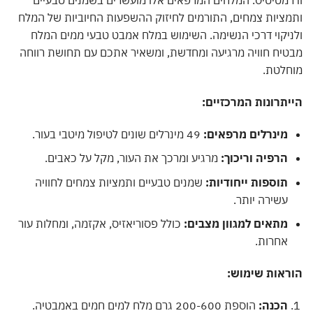
מטיטיס. המלחים המרפאים אלו מועשרים בשמנים טבעיים
ציות צמחים, התורמים לחיזוק ההשפעות החיוביות של המלח
יקוי דרכי הנשימה. השימוש במלח אמבט טבעי ממים המלח
יח חוויה מרגיעה ומחדשת, ומשאיר אתכם עם תחושת רווחה
חלטת.
תרונות המרכזיים:
מינרלים מרפאים:
49 מינרלים שונים לטיפול מיטבי בעור.
הרפיה וריכוך:
מרגיע ומרכך את העור, מקל על כאבים.
תוספות ייחודיות:
שמנים טבעיים ותמציות צמחים לחוויה
עשירה יותר.
מתאים למגוון מצבים:
כולל פסוריאזיס, אקזמה, ומחלות עור
אחרות.
ראות שימוש:
הכנה:
הוספת 200-600 גרם מלח למים חמים באמבטיה.