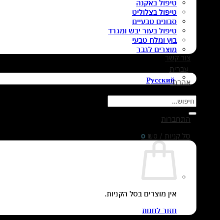
טיפול באקנה
טיפול בצלוליט
סבונים טבעיים
טיפול בעור יבש ומגרד
בוץ ומלח טבעי
מוצרים לגבר
צור קשר
עברית
Русский
אהבתי
חיפוש
עבור:
התחברות
סל קניות /
0
₪
0
אין מוצרים בסל הקניות.
חזור לחנות