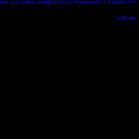
ג'ל אלוורה 180 מ"ל | פארא-רפואי לכוויות, חתכים וקילופים | ויטמינים A ו-E | על בסיס מים ללא שמנים | לכל המשפחה כולל לאחר גילוח
₪
20
Quick View