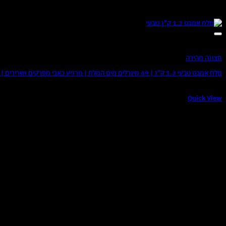
תצוגה מהירה
מלח אמבט טבעי 1.3 ק"ג | 49 מינרלים מים המלח | מרגיע כאבי מפרקים ושרירים | מטפל בפסוריאזיס ואקזמה | שמנים ותמציות צמחים לחוויה מחדשת
₪
49
Quick View